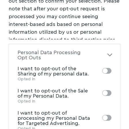
out section to confirm your selection. Please
note that after your opt-out request is
Ακολουθήστε το myvolos.net στο
processed you may continue seeing
Google News και μάθετε πρώτοι όλες
interest-based ads based on personal
τις ειδήσεις.
information utilized by us or personal
information disclosed to third parties prior
to your opt-out. You may separately opt-out
Ακολουθήστε μας στο επίσημο κανάλι
Personal Data Processing
του Myvolos.net στο Youtube
of the further disclosure of your personal
Opt Outs
information by third parties on the IAB’s list
I want to opt-out of the
of downstream participants. This
Sharing of my personal data.
information may also be disclosed by us to
Opted In
beach_party
,
ΒΟΛΟΣ
,
ΕΛΠΙΔΑ_ΑΣΛΑΝΙΔΟΥ
,
TAGGED:
ΜΑΓΝΗΣΙΑ
,
ΜΕΛΑΝΗ
,
ΜΩΡΑΙΤΙΔΗΣ_ΘΑΝΟΣ
,
IAB’s List of Downstream
third parties on the
I want to opt-out of the Sale
ΠΑΡΑΛΙΑ
Participants
that may further disclose it to
of my Personal Data.
other third parties.
Opted In
I want to opt-out of
Facebook
processing my Personal Data
for Targeted Advertising.
Opted In