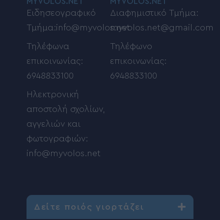
Κίνηση στους δρόμους του Βόλου
ΕΠΙΚΟΙΝΩΝΙΑ
NEWSROOM
ADVERTISING
MYVOLOS.NET
MYVOLOS.NET
Ειδησεογραφικό
Διαφημιστικό Τμήμα:
Τμήμα:info@myvolos.net
myvolos.net@gmail.com
Τηλέφωνα
Τηλέφωνο
επικοινωνίας:
επικοινωνίας:
6948833100
6948833100
Ηλεκτρονική
αποστολή σχολίων,
αγγελιών και
φωτογραφιών:
info@myvolos.net