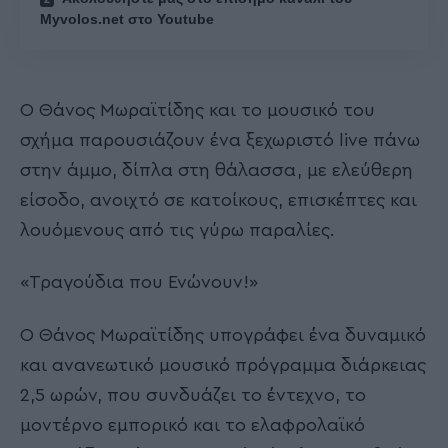
Ακολουθήστε το myvolos.net στο Google News
και μάθετε πρώτοι όλες τις ειδήσεις.
Ακολουθήστε μας στο επίσημο κανάλι του
Myvolos.net στο Youtube
Ο Θάνος Μωραϊτίδης και το μουσικό του
σχήμα παρουσιάζουν ένα ξεχωριστό live πάνω
στην άμμο, δίπλα στη θάλασσα, με ελεύθερη
είσοδο, ανοιχτό σε κατοίκους, επισκέπτες και
λουόμενους από τις γύρω παραλίες.
«Τραγούδια που Ενώνουν!»
Ο Θάνος Μωραϊτίδης υπογράφει ένα δυναμικό
και ανανεωτικό μουσικό πρόγραμμα διάρκειας