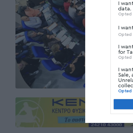
I wan
data.
Opted 
I wan
Opted 
I wan
for T
Opted 
I wan
Sale,
Unrel
colle
Opted