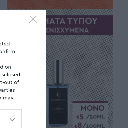
geted
confirm
s
ed on
disclosed
t-out of
parties
on may
third