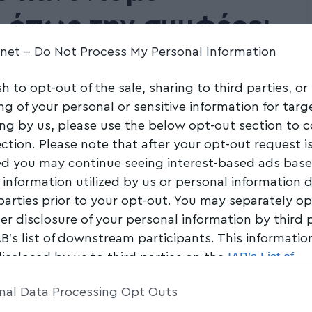
. όπως την συμφέρει
.net -
Do Not Process My Personal Information
η άνω των 40.000€
sh to opt-out of the sale, sharing to third parties, or
ng of your personal or sensitive information for tar
Share
3 Min Read
ing by us, please use the below opt-out section to 
ection. Please note that after your opt-out request i
d you may continue seeing interest-based ads bas
 information utilized by us or personal information 
 parties prior to your opt-out. You may separately op
her disclosure of your personal information by third 
AB’s list of downstream participants. This informati
IAB’s List of
disclosed by us to third parties on the
am Participants
that may further disclose it to other 
nal Data Processing Opt Outs