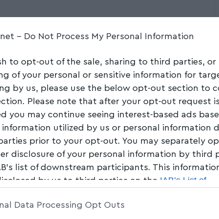
Share
5 Min Read
.net -
Do Not Process My Personal Information
sh to opt-out of the sale, sharing to third parties, or
ng of your personal or sensitive information for tar
ing by us, please use the below opt-out section to 
ection. Please note that after your opt-out request i
d you may continue seeing interest-based ads bas
 information utilized by us or personal information 
 parties prior to your opt-out. You may separately op
her disclosure of your personal information by third 
AB’s list of downstream participants. This informati
IAB’s List of
disclosed by us to third parties on the
am Participants
that may further disclose it to other 
nal Data Processing Opt Outs