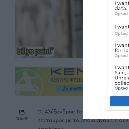
I wan
data.
Opted 
I wan
Opted 
I wan
for T
Opted 
I wan
Sale,
Unrel
colle
Opted
Οι Αλέξανδρος Τσουλόφτας – Στέλιο
SHARE
Κένταυρος με το οποίο άνοιξε η α