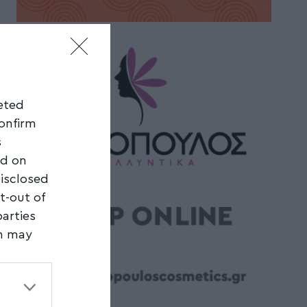
geted
confirm
s
ed on
disclosed
t-out of
parties
on may
third