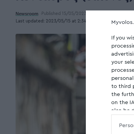
Newsroom
Published 15/05/2023
Last updated: 2023/05/15 at 2:34 ΜΜ
Myvolos
If you wi
processi
advertis
your sel
processe
personal
to third
the furt
on the I
also be 
Downstre
Perso
parties.