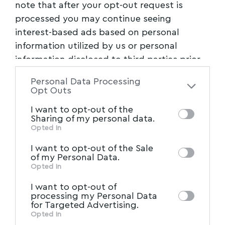
note that after your opt-out request is
processed you may continue seeing
interest-based ads based on personal
information utilized by us or personal
information disclosed to third parties prior
to your opt-out. You may separately opt-out
Personal Data Processing
of the further disclosure of your personal
Opt Outs
information by third parties on the IAB’s list
I want to opt-out of the
of downstream participants. This
Sharing of my personal data.
information may also be disclosed by us to
Opted In
IAB’s List of Downstream
third parties on the
I want to opt-out of the Sale
Participants
that may further disclose it to
of my Personal Data.
other third parties.
Opted In
I want to opt-out of
processing my Personal Data
for Targeted Advertising.
Opted In