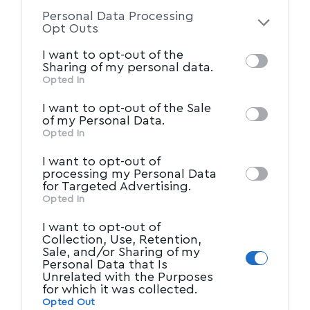
to your opt-out. You may separately opt-out
Facebook
Personal Data Processing
of the further disclosure of your personal
Opt Outs
information by third parties on the IAB’s list
I want to opt-out of the
of downstream participants. This
Sharing of my personal data.
information may also be disclosed by us to
Opted In
IAB’s List of Downstream
third parties on the
I want to opt-out of the Sale
Participants
that may further disclose it to
of my Personal Data.
other third parties.
Opted In
I want to opt-out of
processing my Personal Data
for Targeted Advertising.
Opted In
I want to opt-out of
Collection, Use, Retention,
Sale, and/or Sharing of my
Personal Data that Is
Unrelated with the Purposes
for which it was collected.
Opted Out