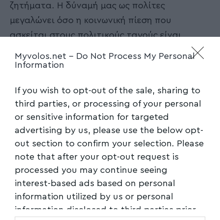
ζητήματα. Η δύναμή μας ως πολίτες
μεγαλώνει όσο η κοινωνική πίεση που
ασκείται στους πολιτικούς ταγούς είναι
μεγαλύτερη.
Myvolos.net -
Do Not Process My Personal
Information
Ακολουθήστε το myvolos.net στο
Google News και μάθετε πρώτοι όλες
If you wish to opt-out of the sale, sharing to
τις ειδήσεις.
third parties, or processing of your personal
or sensitive information for targeted
advertising by us, please use the below opt-
Ακολουθήστε μας στο επίσημο κανάλι
out section to confirm your selection. Please
του Myvolos.net στο Youtube
note that after your opt-out request is
processed you may continue seeing
interest-based ads based on personal
ΒΟΛΟΣ
,
ΣΥΜΒΟΥΛΙΟ
TAGGED:
information utilized by us or personal
information disclosed to third parties prior