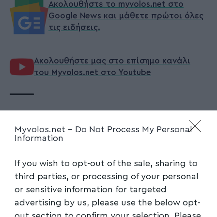
Ακολουθήστε το myvolos.net στο
Google News και μάθετε πρώτοι όλες
τις ειδήσεις.
Ακολουθήστε μας στο επίσημο κανάλι
του Myvolos.net στο Youtube
ΘΕΣΣΑΛΟΝΙΚΗ
,
ΛΙΜΑΝΙ
,
ΜΕΤΑΦΟΡΕΣ
,
ΟΛΘ
TAGGED:
Myvolos.net -
Do Not Process My Personal
Information
Facebook
If you wish to opt-out of the sale, sharing to
third parties, or processing of your personal
or sensitive information for targeted
advertising by us, please use the below opt-
out section to confirm your selection. Please