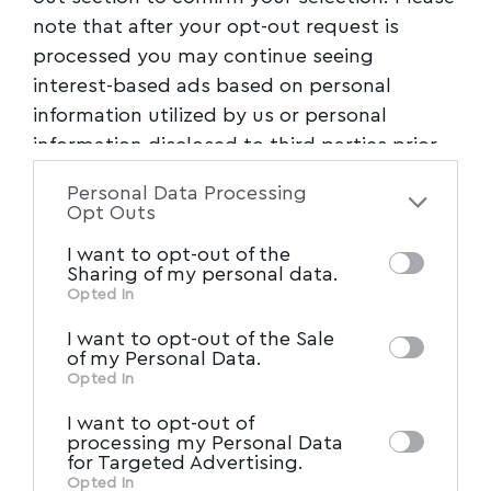
note that after your opt-out request is
processed you may continue seeing
interest-based ads based on personal
information utilized by us or personal
information disclosed to third parties prior
to your opt-out. You may separately opt-out
Personal Data Processing
of the further disclosure of your personal
Opt Outs
information by third parties on the IAB’s list
I want to opt-out of the
of downstream participants. This
Sharing of my personal data.
information may also be disclosed by us to
Opted In
IAB’s List of Downstream
third parties on the
I want to opt-out of the Sale
Participants
that may further disclose it to
of my Personal Data.
other third parties.
Opted In
I want to opt-out of
processing my Personal Data
for Targeted Advertising.
Opted In