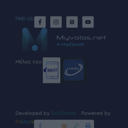
FIND US:
Μέλος του:
Developed by
DoitForMe
|
Powered by
Fri
kto
ria
.com