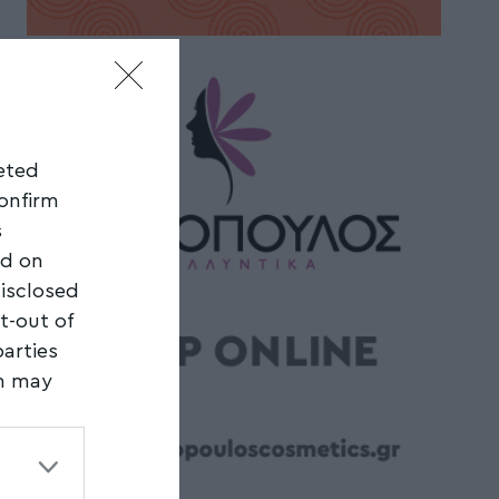
geted
confirm
s
ed on
disclosed
t-out of
parties
on may
third