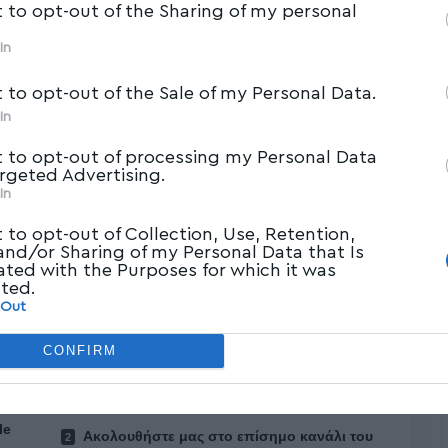
t to opt-out of the Sharing of my personal
In
t to opt-out of the Sale of my Personal Data.
In
t to opt-out of processing my Personal Data
argeted Advertising.
In
t to opt-out of Collection, Use, Retention,
αρέμβαση της Πυροσβεστικής Υπηρεσίας Βόλου
 and/or Sharing of my Personal Data that Is
ated with the Purposes for which it was
κό σκάφος, ελλιμενισμένο στην κεντρική
cted.
 το απόγευμα.
 Out
CONFIRM
le
Ακολουθήστε μας στο επίσημο κανάλι του