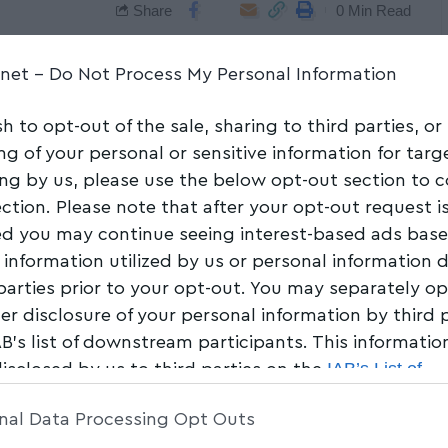
Share
0 Min Read
.net -
Do Not Process My Personal Information
sh to opt-out of the sale, sharing to third parties, or
ng of your personal or sensitive information for tar
ing by us, please use the below opt-out section to 
ection. Please note that after your opt-out request i
d you may continue seeing interest-based ads bas
 information utilized by us or personal information 
 parties prior to your opt-out. You may separately op
her disclosure of your personal information by third 
AB’s list of downstream participants. This informati
IAB’s List of
disclosed by us to third parties on the
am Participants
that may further disclose it to other 
nal Data Processing Opt Outs