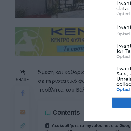
I wan
data.
Opted 
I wan
Opted 
I wan
for T
Opted 
I wan
Άμεση και καθοριστική υπήρξε η π
Sale,
Unrel
SHARE
σε περιστατικό φωτιάς σε ιστιοπλοϊ
colle
προβλήτα του Βόλου σήμερα το 5.15
Opted
Contents
Ακολουθήστε το myvolos.net στο Goog