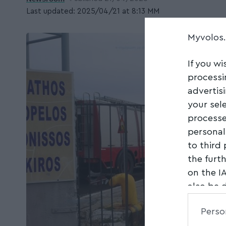
Last updated: 2025/04/21 at 8:13 ΜΜ
Myvolos
If you wi
processi
advertis
your sel
processe
personal
to third
the furt
on the I
also be 
Downstre
Perso
parties.