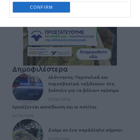
CONFIRM
Δημοφιλέστερα
Αλόννησος: Περιπολικά και
πυροσβεστικά ταξιδεύουν στη
Σκόπελο για να βάλουν καύσιμα
07/08/2026
Χρειάζονται εκπαίδευση και οι πολίτες
02/01/2015
Ζούμε σε ένα παράλληλο σύμπαν
02/01/2015