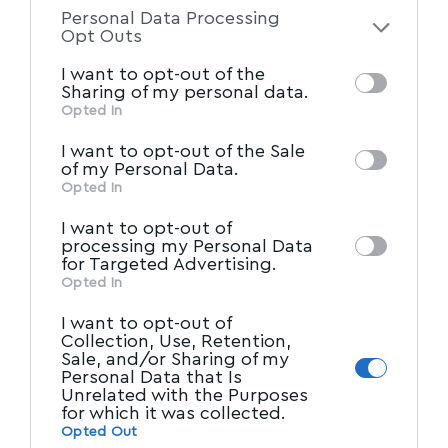
to your opt-out. You may separately opt-out
Personal Data Processing
of the further disclosure of your personal
Opt Outs
information by third parties on the IAB’s list
I want to opt-out of the
of downstream participants. This
Sharing of my personal data.
information may also be disclosed by us to
Opted In
IAB’s List of Downstream
third parties on the
I want to opt-out of the Sale
Participants
that may further disclose it to
of my Personal Data.
other third parties.
Opted In
I want to opt-out of
processing my Personal Data
for Targeted Advertising.
Opted In
I want to opt-out of
Collection, Use, Retention,
Sale, and/or Sharing of my
Personal Data that Is
Unrelated with the Purposes
for which it was collected.
Opted Out