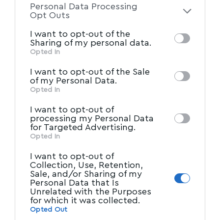
Ελλάδα είναι δυσοίωνο”, προέβλεψε.
Personal Data Processing
of the further disclosure of your personal
Opt Outs
information by third parties on the IAB’s list
πηγή
ert.gr
I want to opt-out of the
of downstream participants. This
Sharing of my personal data.
information may also be disclosed by us to
Opted In
Ακολουθήστε το myvolos.net στο
IAB’s List of Downstream
third parties on the
Google News και μάθετε πρώτοι όλες
I want to opt-out of the Sale
Participants
that may further disclose it to
τις ειδήσεις.
of my Personal Data.
other third parties.
Opted In
I want to opt-out of
Ακολουθήστε μας στο επίσημο κανάλι
processing my Personal Data
του Myvolos.net στο Youtube
for Targeted Advertising.
Opted In
I want to opt-out of
Collection, Use, Retention,
ΑΣΦΑΛΙΣΤΙΚΟ
,
ΒΟΛΟΣ
,
ΔΗΜΟΣΙΟΙ_ΥΠΑΛΛΗΛΟΙ
,
TAGGED:
Sale, and/or Sharing of my
ΕΡΓΑΣΙΑ
Personal Data that Is
Unrelated with the Purposes
for which it was collected.
Opted Out
Facebook