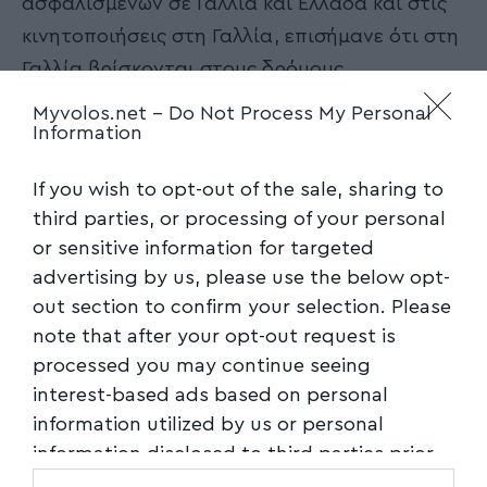
ασφαλισμένων σε Γαλλία και Ελλάδα και στις
κινητοποιήσεις στη Γαλλία, επισήμανε ότι στη
Γαλλία βρίσκονται στους δρόμους
αντιδρώντας στο όριο ηλικίας
Myvolos.net -
Do Not Process My Personal
Information
συνταξιοδότησης των 64 ετών, όταν στην
Ελλάδα το αντίστοιχο όριο είναι στα 67
If you wish to opt-out of the sale, sharing to
χρόνια. Σημείωσε, μάλιστα, ότι στη χώρα μας
third parties, or processing of your personal
το ποσοστό ανεργίας φθάνει το 20%, ενώ η
or sensitive information for targeted
Γαλλία έχει μονοψήφιο ποσοστό εδώ και
advertising by us, please use the below opt-
χρόνια. Αυτό σημαίνει εξήγησε, πως όταν
out section to confirm your selection. Please
ένας καθηγητής φτάνει να πιάσει δουλειά σε
note that after your opt-out request is
ηλικία 37 ετών, δεν θα μπορέσει να πάρει
processed you may continue seeing
σύνταξη στα 62 με 40 χρόνια ένσημα, όπως
interest-based ads based on personal
information utilized by us or personal
απαιτεί το δικό μαςασφαλιστικό. “Φοβάμαι
information disclosed to third parties prior
ότι το μέλλον της κοινωνικής ασφάλισης στην
to your opt-out. You may separately opt-out