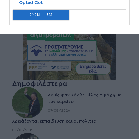
Opted Out
CONFIRM
Δημοφιλέστερα
Λουίς φαν Χάαλ: Τέλος η μάχη με
τον καρκίνο
07/08/2026
Χρειάζονται εκπαίδευση και οι πολίτες
02/01/2015