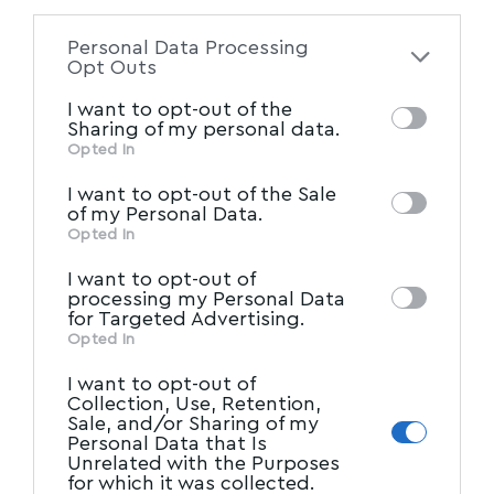
to your opt-out. You may separately opt-out
Personal Data Processing
of the further disclosure of your personal
Opt Outs
information by third parties on the IAB’s list
I want to opt-out of the
of downstream participants. This
Sharing of my personal data.
information may also be disclosed by us to
Opted In
IAB’s List of Downstream
third parties on the
I want to opt-out of the Sale
Participants
that may further disclose it to
of my Personal Data.
other third parties.
Opted In
I want to opt-out of
processing my Personal Data
for Targeted Advertising.
Opted In
I want to opt-out of
Collection, Use, Retention,
Sale, and/or Sharing of my
Personal Data that Is
Unrelated with the Purposes
for which it was collected.