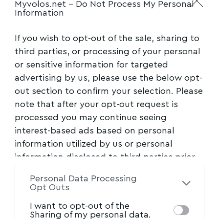
Myvolos.net -
Do Not Process My Personal
• Ατομική επιχείρηση με έδρα στην Πάτρα και
Information
αντικείμενο δραστηριότητας το λιανικό
If you wish to opt-out of the sale, sharing to
εμπόριο καλλυντικών και αρωμάτων μέσω
third parties, or processing of your personal
διαδικτύου, κατά τα έτη 2016-2019, δεν
or sensitive information for targeted
εξέδωσε φορολογικά στοιχεία, καθαρής αξίας
advertising by us, please use the below opt-
150.000 ευρώ.
out section to confirm your selection. Please
note that after your opt-out request is
• Ετερόρρυθμη εταιρεία με έδρα στα Ιωάννινα
processed you may continue seeing
και αντικείμενο δραστηριότητας το λιανικό
interest-based ads based on personal
εμπόριο μέσω διαδικτύου ειδών διατροφής,
information utilized by us or personal
κατά το έτος 2018, δεν εξέδωσε φορολογικά
information disclosed to third parties prior
στοιχεία, καθαρής αξίας 140.000 ευρώ.
to your opt-out. You may separately opt-out
Personal Data Processing
of the further disclosure of your personal
Opt Outs
• Ετερόρρυθμη εταιρεία εκμετάλλευσης χώρου
information by third parties on the IAB’s list
I want to opt-out of the
στάθμευσης στην ευρύτερη περιοχή του
of downstream participants. This
Sharing of my personal data.