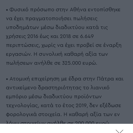
• Φυσικό πρόσωπο στην Αθήνα εντοπίσθηκε
να έχει πραγματοποιήσει πωλήσεις
υποδημάτων μέσω διαδικτύου κατά τις
χρήσεις 2016 έως και 2018 σε 6.649
περιπτώσεις, χωρίς να έχει προβεί σε έναρξη
εργασιών. Η συνολική καθαρή αξία των
πωλήσεων ανήλθε σε 325.000 ευρώ.
• Ατομική επιχείρηση με έδρα στην Πάτρα και
αντικείμενο δραστηριότητας το λιανικό
εμπόριο μέσω διαδικτύου προϊόντων
τεχνολογίας, κατά το έτος 2019, δεν εξέδωσε
φορολογικά στοιχεία. Η καθαρή αξία των εν
λόγω στοιχείων ανήλθε σε 200.000 ευρώ.