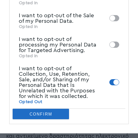
αεροδρομίου Ελευθέριος Βενιζέλος
information may also be disclosed by us to
Opted In
IAB’s List of Downstream
third parties on the
διαπιστώθηκε ότι κατά τις χρήσεις 2016 έως
I want to opt-out of the Sale
Participants
that may further disclose it to
και 2020 εξέδωσε ανακριβώς 30.540 αποδείξεις
of my Personal Data.
other third parties.
Opted In
παροχής υπηρεσιών, καθαρής αξίας 375.000
ευρώ.
I want to opt-out of
processing my Personal Data
for Targeted Advertising.
• Ατομική επιχείρηση στη Θεσσαλονίκη με
Opted In
αντικείμενο δραστηριότητας εμπόριο
I want to opt-out of
ενδυμάτων μέσω διαδικτύου,
Collection, Use, Retention,
Sale, and/or Sharing of my
πραγματοποίησε κατά τα έτη 2019 έως 2021
Personal Data that Is
Unrelated with the Purposes
πωλήσεις χωρίς την έκδοση φορολογικών
for which it was collected.
στοιχείων, συνολικής καθαρής αξίας 570.000
Opted Out
ευρώ.
CONFIRM
• Ετερόρρυθμη εταιρεία με έδρα στις Σέρρες
και αντικείμενο δραστηριότητας ηλεκτρονικό