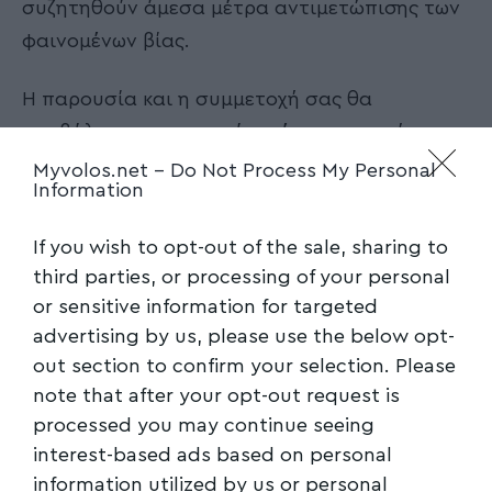
συζητηθούν άμεσα μέτρα αντιμετώπισης των
φαινομένων βίας.
Η παρουσία και η συμμετοχή σας θα
συμβάλουν ουσιαστικά σε έναν ανοιχτό,
τεκμηριωμένο και δημοκρατικό διάλογο για
Myvolos.net -
Do Not Process My Personal
Information
την πόλη μας.”
If you wish to opt-out of the sale, sharing to
Ακολουθήστε το myvolos.net στο
third parties, or processing of your personal
Google News και μάθετε πρώτοι όλες
or sensitive information for targeted
τις ειδήσεις.
advertising by us, please use the below opt-
out section to confirm your selection. Please
Ακολουθήστε μας στο επίσημο κανάλι
note that after your opt-out request is
του Myvolos.net στο Youtube
processed you may continue seeing
interest-based ads based on personal
information utilized by us or personal