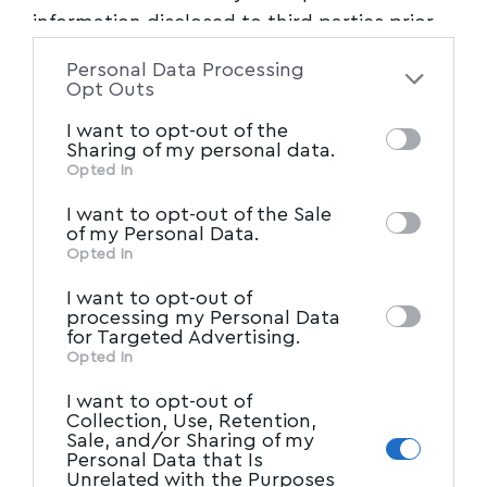
ΒΙΑ
,
ΒΟΛΟΣ
,
ΔΙΚΑΙΟΣΥΝΗ
,
ΕΠΙΘΕΣΗ
,
ΜΑΓΝΗΣΙΑ
TAGGED:
information disclosed to third parties prior
to your opt-out. You may separately opt-out
Personal Data Processing
of the further disclosure of your personal
Opt Outs
Facebook
information by third parties on the IAB’s list
I want to opt-out of the
of downstream participants. This
Sharing of my personal data.
information may also be disclosed by us to
Opted In
IAB’s List of Downstream
third parties on the
I want to opt-out of the Sale
Participants
that may further disclose it to
of my Personal Data.
other third parties.
Opted In
I want to opt-out of
processing my Personal Data
for Targeted Advertising.
Opted In
I want to opt-out of
Collection, Use, Retention,
Sale, and/or Sharing of my
Personal Data that Is
Unrelated with the Purposes