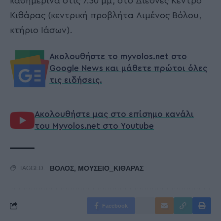
καθημερινά στις 7.30 μμ, στο Διεθνές Κέντρο
Κιθάρας (κεντρική προβλήτα Λιμένος Βόλου,
κτήριο Ιάσων).
Ακολουθήστε το myvolos.net στο
Google News και μάθετε πρώτοι όλες
τις ειδήσεις.
Ακολουθήστε μας στο επίσημο κανάλι
του Myvolos.net στο Youtube
ΒΟΛΟΣ
,
ΜΟΥΣΕΙΟ_ΚΙΘΑΡΑΣ
TAGGED:
Facebook