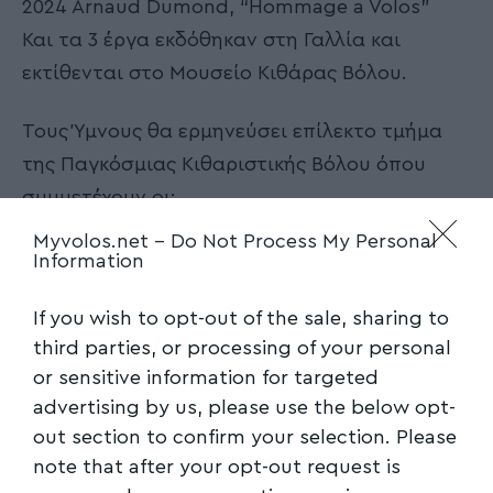
2024 Arnaud Dumond, “Hommage a Volos”
Και τα 3 έργα εκδόθηκαν στη Γαλλία και
εκτίθενται στο Μουσείο Κιθάρας Βόλου.
Τους Ύμνους θα ερμηνεύσει επίλεκτο τμήμα
της Παγκόσμιας Κιθαριστικής Βόλου όπου
συμμετέχουν οι:
Myvolos.net -
Do Not Process My Personal
Ανέστης Λουλούδης, Χάρης Κουτσουμπέλιας,
Information
Ευαγγελία Χύμα, Ειρηάννα Συρίγου, Αγγελική
If you wish to opt-out of the sale, sharing to
Φουντούλη,
third parties, or processing of your personal
or sensitive information for targeted
με σολίστ τους: Arnaud Dumond (κιθάρα),
advertising by us, please use the below opt-
Elenita Roman (κιθάρα), Κατερίνα
out section to confirm your selection. Please
Αποστολοπούλου (σοπράνο),
note that after your opt-out request is