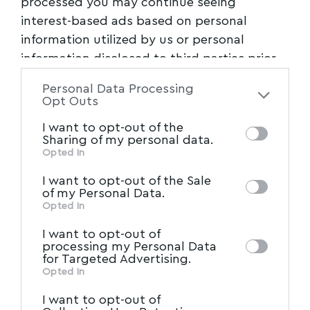
processed you may continue seeing
Ζέφη Αποστόλου (φλάουτο),
interest-based ads based on personal
information utilized by us or personal
υπό τη διεύθυνση του Γιώργου Φουντούλη.
information disclosed to third parties prior
to your opt-out. You may separately opt-out
Επίσης, στις 27 Αυγούστου θα τιμηθεί ο
Personal Data Processing
of the further disclosure of your personal
Opt Outs
Γαλλικός Οίκος SAVAREZ για τη σημαντική
information by third parties on the IAB’s list
συμβολή του στις παγκόσμιες
I want to opt-out of the
of downstream participants. This
Sharing of my personal data.
information may also be disclosed by us to
Opted In
εκδηλώσεις Κιθάρας στον Βόλο, καθώς και η
IAB’s List of Downstream
third parties on the
I want to opt-out of the Sale
Γαλλία για τη συνολική προσφορά της στην
Participants
that may further disclose it to
of my Personal Data.
Ολυμπιάδα Κιθάρας
other third parties.
Opted In
I want to opt-out of
και στην Παγκόσμια Πρωτεύουσα της
processing my Personal Data
for Targeted Advertising.
Κιθάρας.
Opted In
I want to opt-out of
Το Μετάλλιο της Παγκόσμιας Πρωτεύουσας