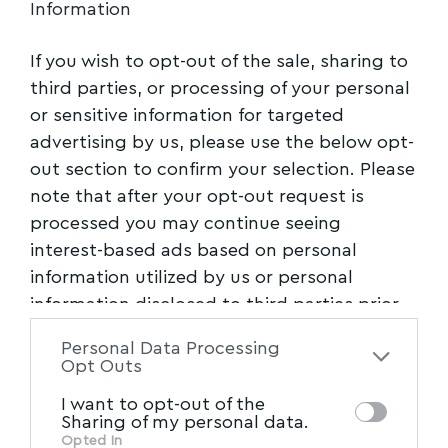
Information
If you wish to opt-out of the sale, sharing to
third parties, or processing of your personal
or sensitive information for targeted
advertising by us, please use the below opt-
out section to confirm your selection. Please
note that after your opt-out request is
processed you may continue seeing
interest-based ads based on personal
information utilized by us or personal
Στο ερώτημα για το αν οι πολίτες είναι
information disclosed to third parties prior
ικανοποιημένοι από την κυβέρνηση, το 53%
to your opt-out. You may separately opt-out
λέει «καθόλου», ενώ «λίγο», «αρκετά ή πολύ»
Personal Data Processing
of the further disclosure of your personal
Opt Outs
λέει το 46%.
information by third parties on the IAB’s list
I want to opt-out of the
of downstream participants. This
Sharing of my personal data.
information may also be disclosed by us to
Opted In