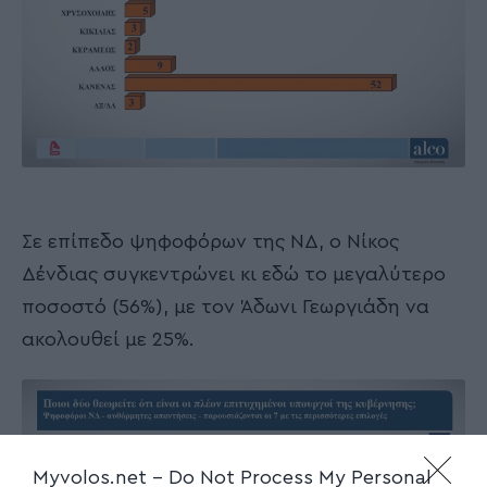
Σε επίπεδο ψηφοφόρων της ΝΔ, ο Νίκος
Δένδιας συγκεντρώνει κι εδώ το μεγαλύτερο
ποσοστό (56%), με τον Άδωνι Γεωργιάδη να
ακολουθεί με 25%.
Myvolos.net -
Do Not Process My Personal