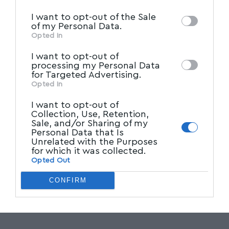
IAB’s List of Downstream
third parties on the
I want to opt-out of the Sale
Participants
that may further disclose it to
of my Personal Data.
other third parties.
Opted In
I want to opt-out of
processing my Personal Data
for Targeted Advertising.
Opted In
I want to opt-out of
Collection, Use, Retention,
Sale, and/or Sharing of my
Personal Data that Is
Unrelated with the Purposes
for which it was collected.
CNN Greece
Opted Out
Ακολουθήστε το myvolos.net στο
CONFIRM
Google News και μάθετε πρώτοι όλες
τις ειδήσεις.