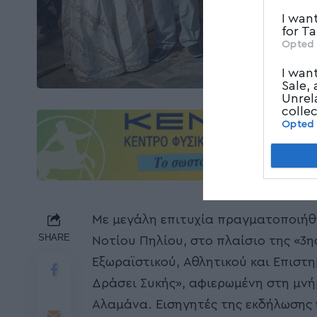
I wan
for T
Opted 
I wan
Sale,
Unrel
colle
Opted
Με μεγάλη επιτυχία πραγματοποιήθ
SHARE
Νοτίου Πηλίου, στο πλαίσιο της «3η
Εξωραϊστικού, Αθλητικού και Επιστη
Δράσει Συκής», αφιερωμένη στη μνή
Αλαμάνα. Εισηγητές της εκδήλωσης 