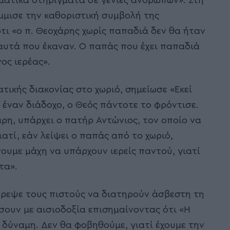
υματικά στηρίγματα σε γενιές ανθρώπων». Στη
μμισε την καθοριστική συμβολή της
τι «ο π. Θεοχάρης χωρίς παπαδιά δεν θα ήταν
αυτά που έκαναν. Ο παπάς που έχει παπαδιά
ος ιερέας».
τικής διακονίας στο χωριό, σημείωσε «Εκεί
 έναν διάδοχο, ο Θεός πάντοτε το φρόντισε.
χάρη, υπάρχει ο πατήρ Αντώνιος, τον οποίο να
ιατί, εάν λείψει ο παπάς από το χωριό,
νουμε μάχη να υπάρχουν ιερείς παντού, γιατί
τα».
τρεψε τους πιστούς να διατηρούν άσβεστη τη
σουν με αισιοδοξία επισημαίνοντας ότι «Η
 δύναμη. Δεν θα φοβηθούμε, γιατί έχουμε την