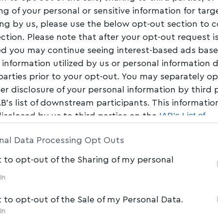
ng of your personal or sensitive information for tar
ing by us, please use the below opt-out section to 
ection. Please note that after your opt-out request i
d you may continue seeing interest-based ads bas
 information utilized by us or personal information 
 parties prior to your opt-out. You may separately op
her disclosure of your personal information by third 
AB’s list of downstream participants. This informati
IAB’s List of
disclosed by us to third parties on the
am Participants
that may further disclose it to other 
nal Data Processing Opt Outs
t to opt-out of the Sharing of my personal
In
t to opt-out of the Sale of my Personal Data.
In