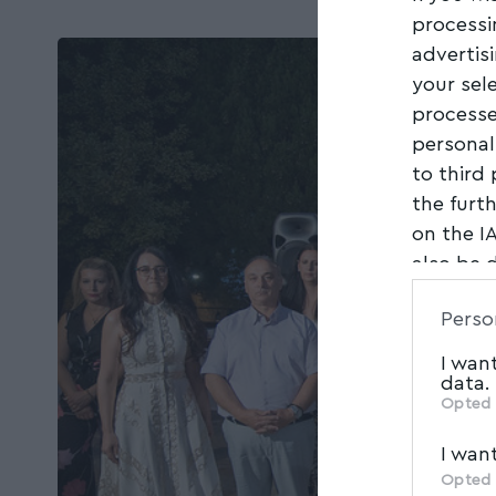
processi
advertis
your sel
processe
personal
to third
the furt
on the I
also be 
Downstre
Perso
parties.
I wan
data.
Opted 
I wan
Opted 