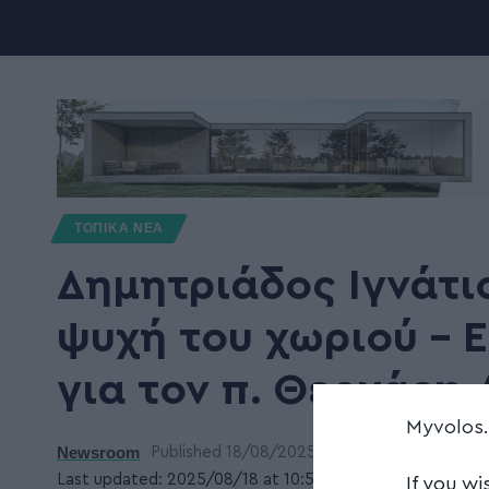
ΤΟΠΙΚΑ ΝΕΑ
Δημητριάδος Ιγνάτιο
ψυχή του χωριού – 
για τον π. Θεοχάρη
Myvolos
Newsroom
Published 18/08/2025
Last updated: 2025/08/18 at 10:55 ΠΜ
If you wi