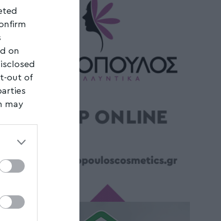
geted
confirm
s
ed on
disclosed
t-out of
parties
on may
third