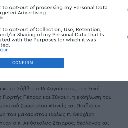
t to opt-out of processing my Personal Data
argeted Advertising.
In
t to opt-out of Collection, Use, Retention,
 and/or Sharing of my Personal Data that Is
ated with the Purposes for which it was
cted.
 Out
CONFIRM
ηκε το Σάββατο 16 Αυγούστου, στη Συκή
ς Γιορτής Πέτρας και Σύκου», η εκδήλωση του
μονικού Σωματείου «Γονείς και Παιδιά εν
μη του μακαριστού ιερέως π. Θεοχάρη
ήταν ο κ. Απόστολος Ζάχαρος, θεολόγος και