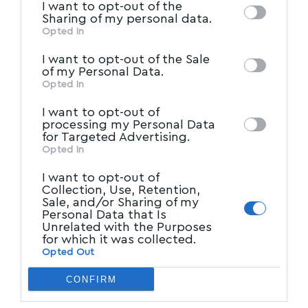
I want to opt-out of the
Ακολουθήστε το myvolos.net στο
of downstream participants. This
Sharing of my personal data.
Google News και μάθετε πρώτοι όλες
information may also be disclosed by us to
Opted In
τις ειδήσεις.
IAB’s List of Downstream
third parties on the
I want to opt-out of the Sale
Participants
that may further disclose it to
of my Personal Data.
other third parties.
Opted In
Ακολουθήστε μας στο επίσημο κανάλι
του Myvolos.net στο Youtube
I want to opt-out of
processing my Personal Data
for Targeted Advertising.
Opted In
ARGO_Project
,
FSRU
,
ΒΟΛΟΣ
,
ΜΑΓΝΗΣΙΑ
TAGGED:
I want to opt-out of
Collection, Use, Retention,
Sale, and/or Sharing of my
Personal Data that Is
Facebook
Unrelated with the Purposes
for which it was collected.
Opted Out
CONFIRM