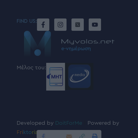
FIND US:
Μέλος του:
Developed by
DoitForMe
|
Powered by
Fri
kto
ria
.com