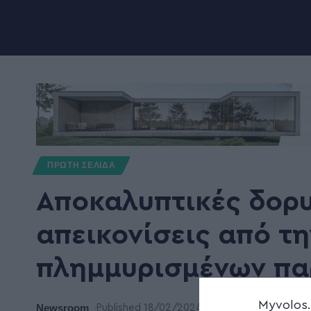
ΠΡΩΤΗ ΣΕΛΙΔΑ
Αποκαλυπτικές δορ
απεικονίσεις από τη
πλημμυρισμένων πα
Myvolos
Newsroom
Published 18/02/2024