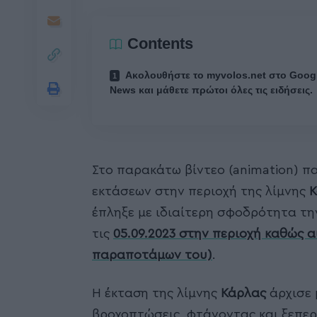
Contents
Ακολουθήστε το myvolos.net στο Goog
News και μάθετε πρώτοι όλες τις ειδήσεις.
Στο παρακάτω βίντεο (animation) π
εκτάσεων στην περιοχή της λίμνης
Κ
έπληξε με ιδιαίτερη σφοδρότητα τη
τις
05.09.2023
στην περιοχή καθώς 
παραποτάμων του)
.
Η έκταση της λίμνης
Κάρλας
άρχισε 
βροχοπτώσεις, φτάνοντας και ξεπερ