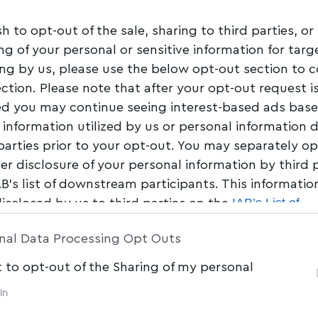
Share
1 Min Read
sh to opt-out of the sale, sharing to third parties, or
ng of your personal or sensitive information for tar
ing by us, please use the below opt-out section to 
ection. Please note that after your opt-out request i
d you may continue seeing interest-based ads bas
 information utilized by us or personal information 
 parties prior to your opt-out. You may separately op
her disclosure of your personal information by third 
AB’s list of downstream participants. This informati
IAB’s List of
disclosed by us to third parties on the
am Participants
that may further disclose it to other 
nal Data Processing Opt Outs
t to opt-out of the Sharing of my personal
In