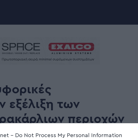
υφορικές
ν εξέλιξη των
ρακάρλιων περιοχών
.net -
Do Not Process My Personal Information