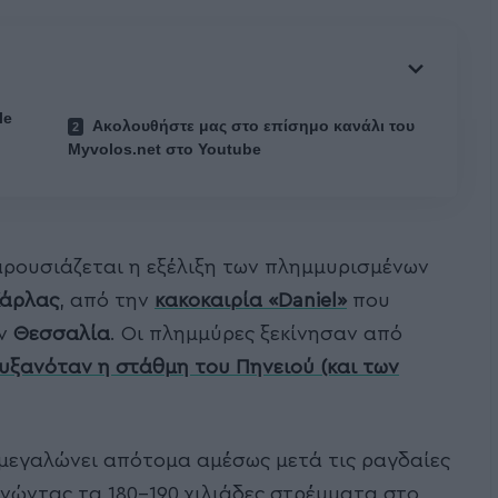
le
Ακολουθήστε μας στο επίσημο κανάλι του
Myvolos.net στο Youtube
αρουσιάζεται η εξέλιξη των πλημμυρισμένων
άρλας
, από την
κακοκαιρία
«
Daniel
»
που
ν
Θεσσαλία
. Οι πλημμύρες ξεκίνησαν από
αυξανόταν η στάθμη του
Πηνειού
(και των
μεγαλώνει απότομα αμέσως μετά τις ραγδαίες
νώντας τα 180-190 χιλιάδες στρέμματα στο