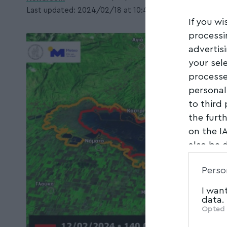
Last updated: 2024/02/18 at 10:40 ΠΜ
If you wi
processi
advertis
your sel
processe
personal
to third
the furt
on the I
also be 
Downstre
Perso
parties.
I wan
data.
Opted 