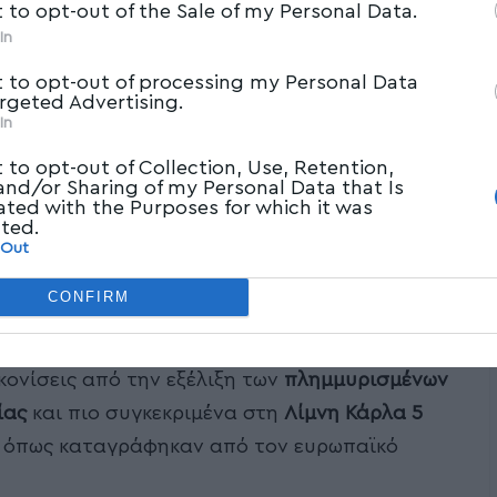
t to opt-out of the Sale of my Personal Data.
In
t to opt-out of processing my Personal Data
argeted Advertising.
In
t to opt-out of Collection, Use, Retention,
 and/or Sharing of my Personal Data that Is
ated with the Purposes for which it was
cted.
 Out
CONFIRM
κονίσεις από την εξέλιξη των
πλημμυρισμένων
ίας
και πιο συγκεκριμένα στη
Λίμνη
Κάρλα
5
, όπως καταγράφηκαν από τον ευρωπαϊκό