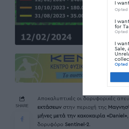
I wan
Opted 
I wan
for T
Opted 
I wan
Sale,
Unrel
colle
Opted
Αποκαλυπτικές οι δορυφορικές απει
SHARE
εκτάσεων
στην περιοχή της
Μαγνησ
μήνες μετά την κακοκαιρία «Daniel»
δορυφόρο
Sentinel-2
.