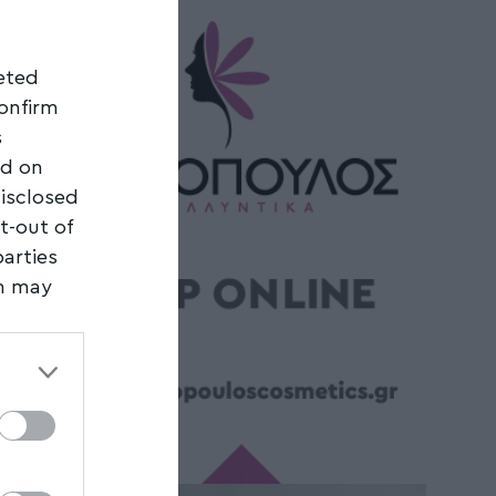
geted
confirm
s
ed on
disclosed
t-out of
parties
on may
third