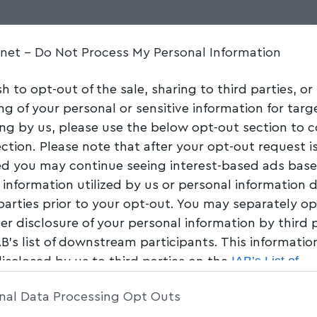
Share
3 Min Read
.net -
Do Not Process My Personal Information
sh to opt-out of the sale, sharing to third parties, or
ng of your personal or sensitive information for tar
ing by us, please use the below opt-out section to 
ection. Please note that after your opt-out request i
d you may continue seeing interest-based ads bas
 information utilized by us or personal information 
 parties prior to your opt-out. You may separately op
her disclosure of your personal information by third 
AB’s list of downstream participants. This informati
IAB’s List of
disclosed by us to third parties on the
am Participants
that may further disclose it to other 
nal Data Processing Opt Outs