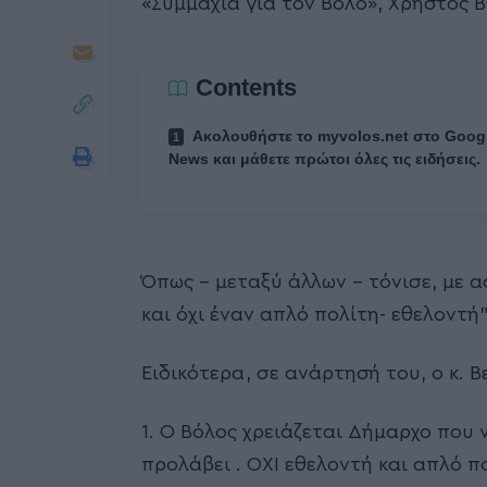
«Συμμαχία για τον Βόλο», Χρήστος Β
Contents
Ακολουθήστε το myvolos.net στο Goog
News και μάθετε πρώτοι όλες τις ειδήσεις.
Όπως – μεταξύ άλλων – τόνισε, με α
και όχι έναν απλό πολίτη- εθελοντή”
Ειδικότερα, σε ανάρτησή του, ο κ. Β
1. Ο Βόλος χρειάζεται Δήμαρχο που ν
προλάβει . ΟΧΙ εθελοντή και απλό πο