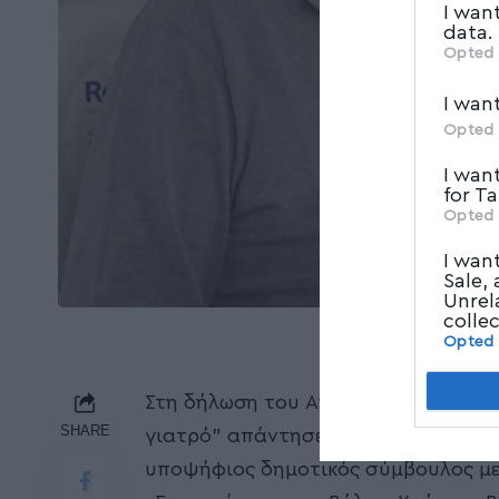
I wan
data.
Opted 
I wan
Opted 
I wan
for T
Opted 
I wan
Sale,
Unrel
colle
Opted
Στη δήλωση του Αχιλλέα Μπέου σε βά
SHARE
γιατρό” απάντησε ο γνωστός Βολιώτ
υποψήφιος δημοτικός σύμβουλος μ