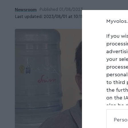
Newsroom
Published 01/08/2023
Last updated: 2023/08/01 at 10:11 ΠΜ
Myvolos
If you wi
processi
advertis
your sel
processe
personal
to third
the furt
on the I
also be 
Downstre
Perso
parties.