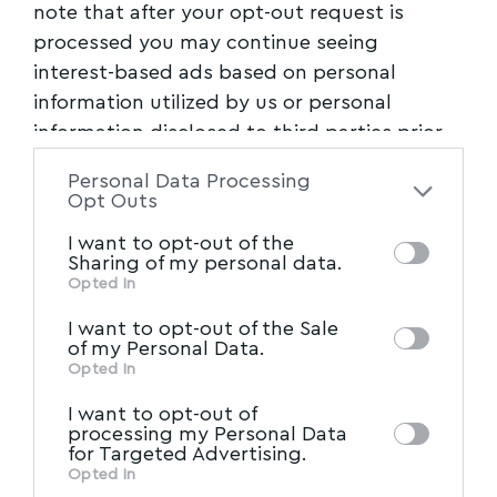
note that after your opt-out request is
processed you may continue seeing
interest-based ads based on personal
information utilized by us or personal
information disclosed to third parties prior
to your opt-out. You may separately opt-out
Personal Data Processing
of the further disclosure of your personal
Opt Outs
information by third parties on the IAB’s list
I want to opt-out of the
of downstream participants. This
Sharing of my personal data.
information may also be disclosed by us to
Opted In
IAB’s List of Downstream
third parties on the
I want to opt-out of the Sale
Participants
that may further disclose it to
of my Personal Data.
other third parties.
Opted In
I want to opt-out of
processing my Personal Data
for Targeted Advertising.
Opted In