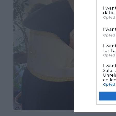
I wan
data.
Opted 
I wan
Opted 
I wan
for T
Opted 
I wan
Sale,
Unrel
colle
Opted