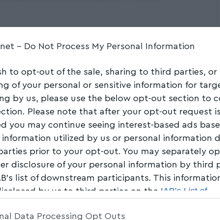
Μητροπολίτη
.net -
Do Not Process My Personal Information
εγκτικό Συνέδριο –
sh to opt-out of the sale, sharing to third parties, or
 Π.Ε. Μαγνησίας
ng of your personal or sensitive information for tar
ing by us, please use the below opt-out section to 
ection. Please note that after your opt-out request i
Share
1 Min Read
d you may continue seeing interest-based ads bas
 information utilized by us or personal information 
 parties prior to your opt-out. You may separately op
her disclosure of your personal information by third 
AB’s list of downstream participants. This informati
IAB’s List of
disclosed by us to third parties on the
am Participants
that may further disclose it to other 
nal Data Processing Opt Outs