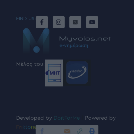
FIND US:
Μέλος του:
Developed by
DoitForMe
|
Powered by
Fri
kto
ria
.com