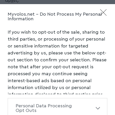
αρχές:
8,5% σε Α΄ Εθνική Ποδοσφαίρου Γυναικών
Myvolos.net -
Do Not Process My Personal
Information
3% σε Β΄ Εθνική Ποδοσφαίρου Γυναικών
5% σε Α2 Μπάσκετ Ανδρών
If you wish to opt-out of the sale, sharing to
9% σε Α1 Μπάσκετ Γυναικών
third parties, or processing of your personal
4% σε Α2 Μπάσκετ Γυναικών
or sensitive information for targeted
9% σε Α1 Βόλεϊ Γυναικών
advertising by us, please use the below opt-
out section to confirm your selection. Please
2% σε Α2 Βόλεϊ Γυναικών
note that after your opt-out request is
3% σε Α2 Βόλεϊ Ανδρών
processed you may continue seeing
12% σε Α1 Πόλο Ανδρών
interest-based ads based on personal
2% σε Α2 Πόλο Ανδρών
information utilized by us or personal
8,5% σε Α1 Πόλο Γυναικών
information disclosed to third parties prior
1,5% σε Α2 Πόλο Γυναικών
to your opt-out. You may separately opt-out
Personal Data Processing
9,5% σε Α1 Χάντμπολ Ανδρών
of the further disclosure of your personal
Opt Outs
2,5% σε Α2 Χάντμπολ Ανδρών