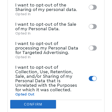
information by third parties on the IAB’s list
I want to opt-out of the
6% σε Α1 Χάντμπολ Γυναικών
of downstream participants. This
Sharing of my personal data.
information may also be disclosed by us to
1,5% σε Α2 Χάντμπολ Γυναικών
Opted In
IAB’s List of Downstream
third parties on the
1,5% σε Α΄ Εθνική Ποδοσφαίρου Σάλας Ανδρών
I want to opt-out of the Sale
Participants
that may further disclose it to
of my Personal Data.
0,5% σε Β΄ Εθνική Ποδοσφαίρου Σάλας
other third parties.
Opted In
Ανδρών
I want to opt-out of
0,5% σε Α΄ Εθνική Ποδοσφαίρου Σάλας
processing my Personal Data
Γυναικών
for Targeted Advertising.
Opted In
9% σε Γ΄ Εθνική Ποδοσφαίρου Ανδρών
1% σε Α1 Μπάσκετ με Αμαξίδιο
I want to opt-out of
Collection, Use, Retention,
0,5% σε Α2 Μπάσκετ με Αμαξίδιο
Sale, and/or Sharing of my
Personal Data that Is
Unrelated with the Purposes
39% στα 6.533 ερασιτεχνικά σωματεία,
for which it was collected.
λαμβάνοντας υπόψη τα στοιχεία από το
Opted Out
Ηλεκτρονικό Μητρώο Ερασιτεχνικών
CONFIRM
Σωματείων για: