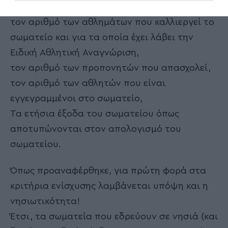
τον αριθμό των αθλημάτων που καλλιεργεί το
σωματείο και για τα οποία έχει λάβει την
Ειδική Αθλητική Αναγνώριση,
τον αριθμό των προπονητών που απασχολεί,
τον αριθμό των αθλητών που είναι
εγγεγραμμένοι στο σωματείο,
Τα ετήσια έξοδα του σωματείου όπως
αποτυπώνονται στον απολογισμό του
σωματείου.
Όπως προαναφέρθηκε, για πρώτη φορά στα
κριτήρια ενίσχυσης λαμβάνεται υπόψη και η
νησιωτικότητα!
Έτσι, τα σωματεία που εδρεύουν σε νησιά (και