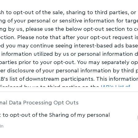
 φωτιά σε
sh to opt-out of the sale, sharing to third parties, or
ριο στην οδό Κανάρη
ng of your personal or sensitive information for tar
ing by us, please use the below opt-out section to 
στον Βόλο
ection. Please note that after your opt-out request i
d you may continue seeing interest-based ads bas
 information utilized by us or personal information 
Share
0 Min Read
 parties prior to your opt-out. You may separately op
her disclosure of your personal information by third 
AB’s list of downstream participants. This informati
IAB’s List of
disclosed by us to third parties on the
am Participants
that may further disclose it to other 
nal Data Processing Opt Outs
t to opt-out of the Sharing of my personal
In