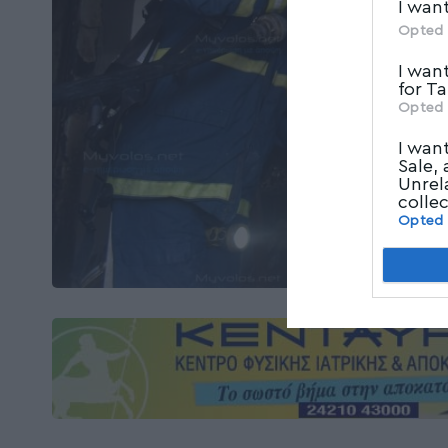
I wan
Opted 
I wan
for T
Opted 
I wan
Sale,
Unrel
colle
Opted