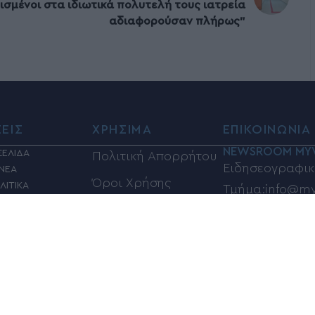
ισμένοι στα ιδιωτικά πολυτελή τους ιατρεία
αδιαφορούσαν πλήρως”
ΣΕΙΣ
ΧΡΗΣΙΜΑ
ΕΠΙΚΟΙΝΩΝΙΑ
NEWSROOM MY
ΣΕΛΙΔΑ
Πολιτική Απορρήτου
Ειδησεογραφικ
 ΝΕΑ
Όροι Χρήσης
ΛΙΤΙΚΑ
Τμήμα:info@my
ΙΑ
Φαρμακεία
Τηλέφωνα επικ
Η
ΦΗ
Καύσιμα
6948833100
ΣΜΟΣ
Βόλος Καιρός
Ηλεκτρονική α
ΚΑ
αγγελιών και 
Κίνηση στους
Σ
info@myvolos.
δρόμους του Βόλου
ORIAL