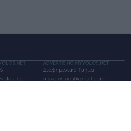
VOLOS.NET
ADVERTISING MYVOLOS.NET
ό
Διαφημιστικό Τμήμα:
volos.net
myvolos.net@gmail.com
οινωνίας:
Τηλέφωνο επικοινωνίας:
6948833100
ποστολή σχολίων,
φωτογραφιών:
net