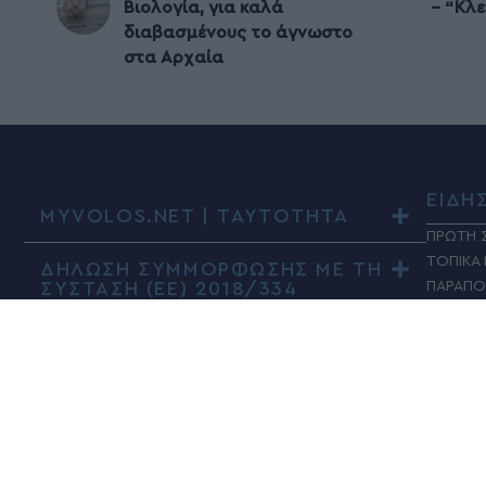
Βιολογία, για καλά
– “Κλε
διαβασμένους το άγνωστο
στα Αρχαία
ΕΙΔΗ
MYVOLOS.NET | ΤΑΥΤΟΤΗΤΑ
ΠΡΩΤΗ 
ΤΟΠΙΚΑ
ΔΗΛΩΣΗ ΣΥΜΜΟΡΦΩΣΗΣ ΜΕ ΤΗ
ΣΥΣΤΑΣΗ (ΕΕ) 2018/334
ΠΑΡΑΠΟ
ΚΟΙΝΩΝ
ΠΟΛΙΤΙΚ
ΤΑΔΕ Ε
ΠΟΛΙΤΙ
ΥΓΕΙΑ
ΑΘΛΗΤΙ
ΚΟΣΜΟ
ADVERT