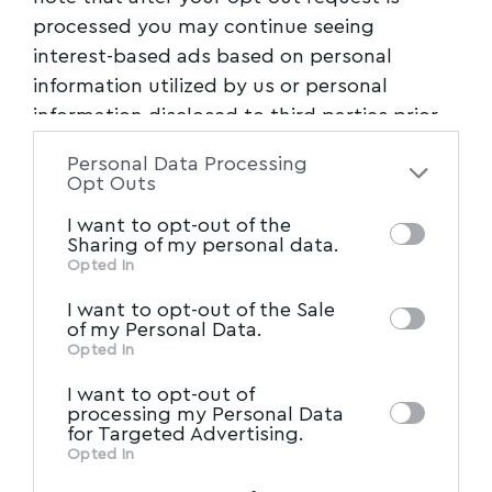
processed you may continue seeing
Ακολουθήστε μας στο επίσημο κανάλι
interest-based ads based on personal
του Myvolos.net στο Youtube
information utilized by us or personal
information disclosed to third parties prior
to your opt-out. You may separately opt-out
Personal Data Processing
of the further disclosure of your personal
ΑΛΜΥΡΟΣ
,
ΔΗΜΟΣ
,
ΕΣΕΡΙΔΗΣ
,
ΜΑΓΝΗΣΙΑ
,
TAGGED:
Opt Outs
ΣΕΡΒΙΑ
information by third parties on the IAB’s list
I want to opt-out of the
of downstream participants. This
Sharing of my personal data.
information may also be disclosed by us to
Opted In
Facebook
IAB’s List of Downstream
third parties on the
I want to opt-out of the Sale
Participants
that may further disclose it to
of my Personal Data.
other third parties.
Opted In
I want to opt-out of
processing my Personal Data
for Targeted Advertising.
Opted In