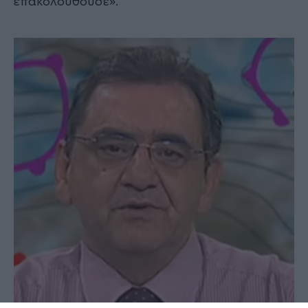
επακολουθούσε».