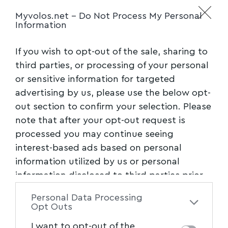
Myvolos.net -
Do Not Process My Personal
Information
If you wish to opt-out of the sale, sharing to
third parties, or processing of your personal
or sensitive information for targeted
advertising by us, please use the below opt-
Ο Γιάννης Καλλιάνος βουλευτής της ΝΔ και
out section to confirm your selection. Please
αναλυτής μετεωρολογικών φαινομένων σε
note that after your opt-out request is
τηλεοπτικό σταθμό, διαψεύδει την κυβέρνηση
processed you may continue seeing
και
αναφέρει: «Πέσαμε μέσα μέχρι και στην
interest-based ads based on personal
ώρα».
information utilized by us or personal
information disclosed to third parties prior
to your opt-out. You may separately opt-out
Personal Data Processing
of the further disclosure of your personal
Opt Outs
information by third parties on the IAB’s list
I want to opt-out of the