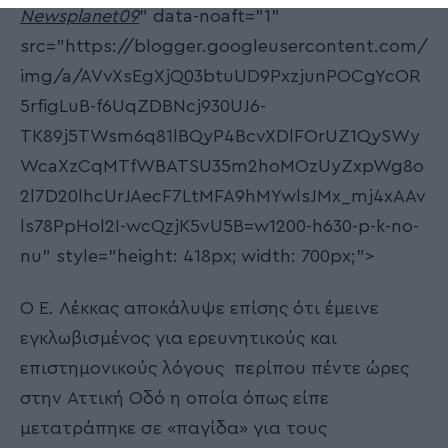
Newsplanet09
" data-noaft="1"
src="https://blogger.googleusercontent.com/
img/a/AVvXsEgXjQ03btuUD9PxzjunPOCgYcOR
5rfigLuB-f6UqZDBNcj930UJ6-
TK89j5TWsm6q81lBQyP4BcvXDlFOrUZ1QySWy
WcaXzCqMTfWBATSU35m2hoMOzUyZxpWg8o
2l7D20lhcUrJAecF7LtMFA9hMYwlsJMx_mj4xAAv
ls78PpHol2I-wcQzjK5vU5B=w1200-h630-p-k-no-
nu" style="height: 418px; width: 700px;">
Ο Ε. Λέκκας αποκάλυψε επίσης ότι έμεινε
εγκλωβισμένος για ερευνητικούς και
επιστημονικούς λόγους περίπου πέντε ώρες
στην Αττική Οδό η οποία όπως είπε
μετατράπηκε σε «παγίδα» για τους