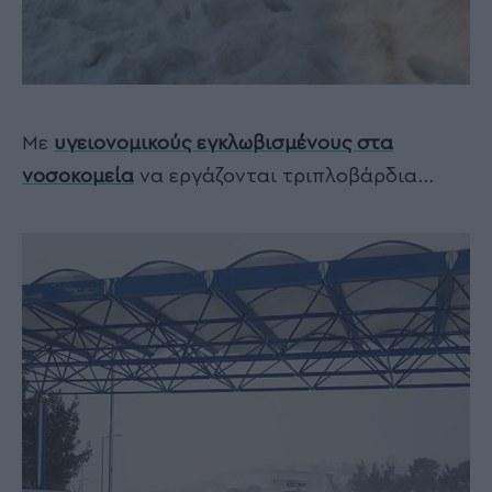
Με
υγειονομικούς εγκλωβισμένους στα
νοσοκομεία
να εργάζονται τριπλοβάρδια…