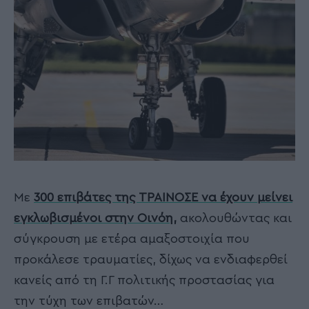
Με
300 επιβάτες της ΤΡΑΙΝΟΣΕ να έχουν μείνει
εγκλωβισμένοι στην Οινόη,
ακολουθώντας και
σύγκρουση με ετέρα αμαξοστοιχία που
προκάλεσε τραυματίες, δίχως να ενδιαφερθεί
κανείς από τη Γ.Γ πολιτικής προστασίας για
την τύχη των επιβατών…