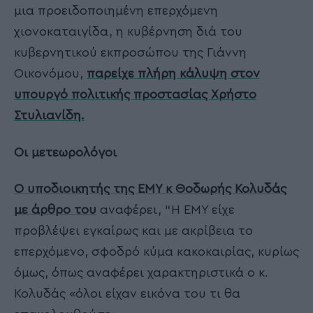
μια προειδοποιημένη επερχόμενη
χιονοκαταιγίδα, η κυβέρνηση διά του
κυβερνητικού εκπροσώπου της Γιάννη
Οικονόμου,
παρείχε πλήρη κάλυψη στον
υπουργό πολιτικής προστασίας Χρήστο
Στυλιανίδη.
Οι μετεωρολόγοι
Ο υποδιοικητής της ΕΜΥ κ Θοδωρής Κολυδάς
με άρθρο του
αναφέρει, “Η ΕΜΥ είχε
προβλέψει εγκαίρως και με ακρίβεια το
επερχόμενο, σφοδρό κύμα κακοκαιρίας, κυρίως
όμως, όπως αναφέρει χαρακτηριστικά ο κ.
Κολυδάς «όλοι είχαν εικόνα του τι θα