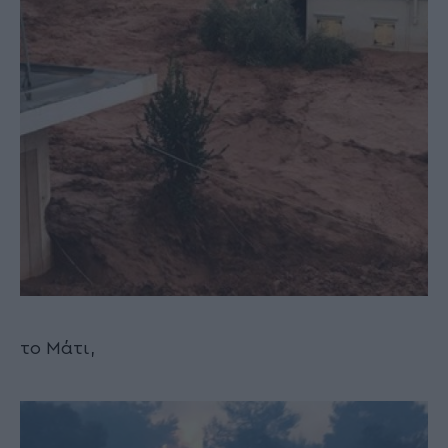
το Μάτι,