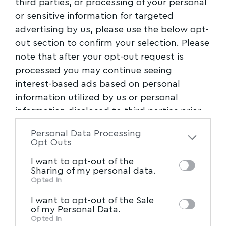
third parties, or processing of your personal
συνδιαμορφώνουμε.
or sensitive information for targeted
advertising by us, please use the below opt-
Γιατί η απόφαση για το αύριο μας είναι στο
out section to confirm your selection. Please
χέρι μας!
note that after your opt-out request is
processed you may continue seeing
Ακολουθήστε το myvolos.net στο
interest-based ads based on personal
Google News και μάθετε πρώτοι όλες
information utilized by us or personal
τις ειδήσεις.
information disclosed to third parties prior
to your opt-out. You may separately opt-out
Personal Data Processing
of the further disclosure of your personal
Ακολουθήστε μας στο επίσημο κανάλι
Opt Outs
information by third parties on the IAB’s list
του Myvolos.net στο Youtube
I want to opt-out of the
of downstream participants. This
Sharing of my personal data.
information may also be disclosed by us to
Opted In
IAB’s List of Downstream
third parties on the
ΒΟΛΟΣ
,
ΓΙΑΝΝΗΣ ΚΑΤΣΙΒΕΛΟΣ
,
ΔΗΜΤΟ Βόλου
,
TAGGED:
I want to opt-out of the Sale
Participants
that may further disclose it to
ΕΚΛΟΓΕΣ
,
ΝΔ
of my Personal Data.
other third parties.
Opted In