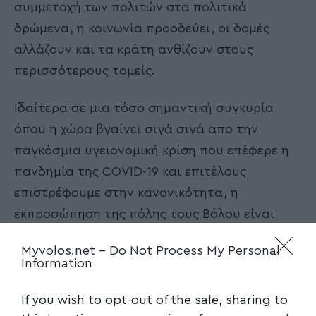
συμμετοχή των πολιτών στα πολιτικά
δρώμενα, η κοινωνία προοδεύει, οι δομές
αλλάζουν και τα κράτη ανθίζουν στους
περισσότερους τομείς.
Ιδαίτερα σε μια τόσο σημαντική συγκυρία
όπου η χώρα βγαίνει σιγά σιγά απο την
παγκόσμια υγειονομική κρίση που επέφερε η
πανδημία της COVID-19 και επιτέλους
επιστρέφουμε στην κανονικότητα, η
εκπροσώπηση της πόλης τους Βόλου είναι
σίγουρα ένα σημαντικό ζήτημα που μας
Myvolos.net -
Do Not Process My Personal
αφορά όλους.
Information
Την Κυριακή 24 Οκτωβρίου λοιπόν,
If you wish to opt-out of the sale, sharing to
συμμετέχουμε αποφασίζουμε,