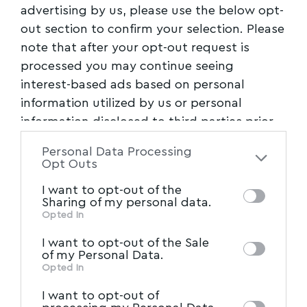
2. Προετοιμασίες διαφόρων ομάδων
advertising by us, please use the below opt-
(Στίβου, ποδοσφαίρου κ.α.)
out section to confirm your selection. Please
note that after your opt-out request is
3. Εκμετάλλευση όλων των χώρων του
processed you may continue seeing
Σταδίου
interest-based ads based on personal
4. Διοργάνωση μαζικών προγραμμάτων
information utilized by us or personal
άθλησης για όλους τους πολίτες.
information disclosed to third parties prior
5. Φιλοξενία Πολιτιστικών εκδηλώσεων
to your opt-out. You may separately opt-out
(Συναυλίες, Εκθέσεις κ.α)
Personal Data Processing
of the further disclosure of your personal
Opt Outs
Δεδομένης δε και της δημιουργίας
information by third parties on the IAB’s list
I want to opt-out of the
ποδηλατοδρομίου στην περιοχή του
of downstream participants. This
Sharing of my personal data.
Πανθεσσαλικού Σταδίου, της λειτουργίας
information may also be disclosed by us to
Opted In
IAB’s List of Downstream
third parties on the
Κολυμβητηρίου, Κλειστού Γυμναστηρίου,
I want to opt-out of the Sale
Participants
that may further disclose it to
γηπέδων τένις και αθλητικών ξενώνων σε
of my Personal Data.
other third parties.
Opted In
απόσταση αναπνοής από το Στάδιο, η
ευρύτερη περιοχή της Νέας Ιωνίας
I want to opt-out of