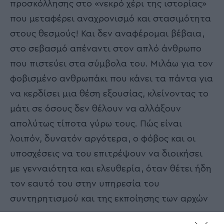
προσκόλλησης στο «νεκρό χέρι της ιστορίας»
που μεταφέρει αναχρονισμό και στασιμότητα
στους θεσμούς! Και δεν αναφέρομαι βέβαια,
στο σεβασμό απέναντι στον απλό άνθρωπο
που πιστεύει στα σύμβολα του. Μιλάω για τον
φοβισμένο ανθρωπάκι που κάνει τα πάντα για
να κερδίσει μια θέση εξουσίας, κλείνοντας το
μάτι σε όσους δεν θέλουν να αλλάξουν
απολύτως τίποτα γύρω τους. Πώς είναι
λοιπόν, δυνατόν αργότερα, ο φόβος και οι
υποσχέσεις να του επιτρέψουν να διοικήσει
με γενναιότητα και ελευθερία, όταν θέτει ήδη
τον εαυτό του στην υπηρεσία του
συντηρητισμού και της εκποίησης των αρχών
του;