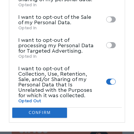
Ακολουθήστε το myvolos.net στο
information may also be disclosed by us to
Opted In
Google News και μάθετε πρώτοι όλες
IAB’s List of Downstream
third parties on the
τις ειδήσεις.
I want to opt-out of the Sale
Participants
that may further disclose it to
of my Personal Data.
other third parties.
Opted In
Ακολουθήστε μας στο επίσημο κανάλι
I want to opt-out of
του Myvolos.net στο Youtube
processing my Personal Data
for Targeted Advertising.
Opted In
Facebook
I want to opt-out of
Collection, Use, Retention,
Sale, and/or Sharing of my
Personal Data that Is
Unrelated with the Purposes
for which it was collected.
Opted Out
CONFIRM