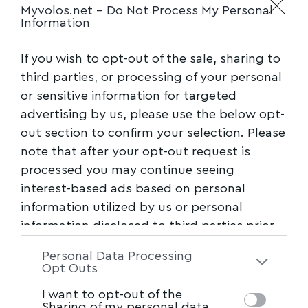
Πόσους «χριστιανοπόντους» πήρε σήμερα, με
Myvolos.net -
Do Not Process My Personal
Information
το περιστέρι ο Αλέξης; Μέτρησα ήδη,
επισκέψεις στο Άγιο Όρος, κολλητιλίκια με τον
If you wish to opt-out of the sale, sharing to
Ιερώνυμο (παλιές γνωριμίες…), περιφερειακά
third parties, or processing of your personal
ανοίγματα σε Μητροπολίτες και σήμερα,
or sensitive information for targeted
περιστέρια. Για να δούμε τι σκορ θα πετύχει
advertising by us, please use the below opt-
μέχρι τις εκλογές. Άλλωστε, η ιστορία πάντα
out section to confirm your selection. Please
δείχνει ότι οι εκπρόσωποι του θεού έχουν κι
note that after your opt-out request is
processed you may continue seeing
αυτοί την «ευελιξία» να τείνουν «χείρα
interest-based ads based on personal
φιλίας» ακόμα και στους «αρνητές» τους.
information utilized by us or personal
Ειδικά όταν έχουν εγγυήσεις για τις καλές
information disclosed to third parties prior
τους προθέσεις. Για συννενόηση
to your opt-out. You may separately opt-out
«πεφωτισμένων» μιλάμε πάντα. Κοσμικών και
Personal Data Processing
of the further disclosure of your personal
Opt Outs
«αγίων» βεβαίως…
information by third parties on the IAB’s list
I want to opt-out of the
of downstream participants. This
Sharing of my personal data.