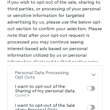
If you wish to opt-out of the sale, sharing to
["ΟΠΑΠ","ΕΥΧΟΣΤΟΛΙΔΙΑ"]
TAGGED:
third parties, or processing of your personal
or sensitive information for targeted
advertising by us, please use the below opt-
Facebook
out section to confirm your selection. Please
note that after your opt-out request is
processed you may continue seeing
interest-based ads based on personal
information utilized by us or personal
information disclosed to third parties prior
to your opt-out. You may separately opt-out
Personal Data Processing
of the further disclosure of your personal
Opt Outs
information by third parties on the IAB’s list
I want to opt-out of the
of downstream participants. This
Sharing of my personal data.
information may also be disclosed by us to
Opted In
IAB’s List of Downstream
third parties on the
I want to opt-out of the Sale
Participants
that may further disclose it to
of my Personal Data.