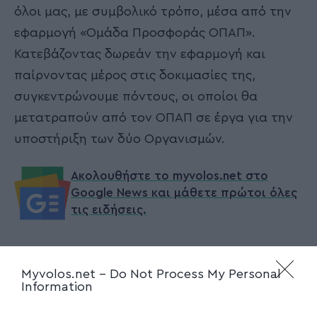
όλοι μας, με συμβολικό τρόπο, μέσα από την
εφαρμογή «Ομάδα Προσφοράς ΟΠΑΠ».
Κατεβάζοντας δωρεάν την εφαρμογή και
παίρνοντας μέρος στις δοκιμασίες της,
συγκεντρώνουμε πόντους, οι οποίοι θα
μετατραπούν από τον ΟΠΑΠ σε έργα για την
υποστήριξη των δύο Οργανισμών.
Ακολουθήστε το myvolos.net στο
Google News και μάθετε πρώτοι όλες
τις ειδήσεις.
Ακολουθήστε μας στο επίσημο κανάλι
Myvolos.net -
Do Not Process My Personal
του Myvolos.net στο Youtube
Information