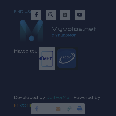
FIND US:
Μέλος του:
Developed by
DoitForMe
|
Powered by
Fri
kto
ria
.com