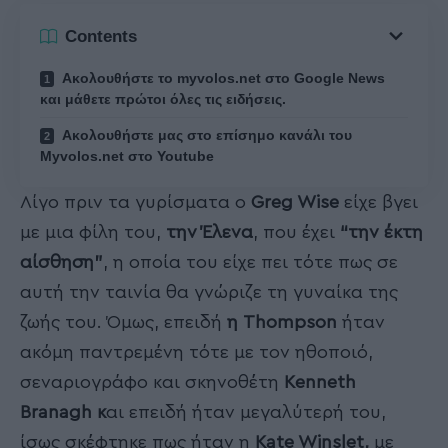
Contents
Ακολουθήστε το myvolos.net στο Google News
και μάθετε πρώτοι όλες τις ειδήσεις.
Ακολουθήστε μας στο επίσημο κανάλι του
Myvolos.net στο Youtube
Λίγο πριν τα γυρίσματα ο
Greg Wise
είχε βγει
με μια φίλη του,
την Έλενα
, που έχει
“την έκτη
αίσθηση”
, η οποία του είχε πει τότε πως σε
αυτή την ταινία θα γνώριζε τη γυναίκα της
ζωής του. Όμως, επειδή
η Τhompson
ήταν
ακόμη παντρεμένη τότε με τον ηθοποιό,
σεναριογράφο και σκηνοθέτη
Κenneth
Branagh κ
αι επειδή ήταν μεγαλύτερή του,
ίσως σκέφτηκε πως ήταν η
Κate Winslet,
με