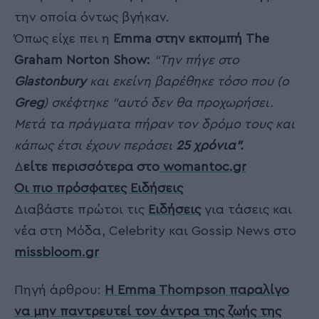
την οποία όντως βγήκαν.
Όπως είχε πει η
Emma στην εκπομπή The
Graham Norton Show:
“Την πήγε στο
Glastonbury
και εκείνη βαρέθηκε τόσο που (ο
Greg
) σκέφτηκε “αυτό δεν θα προχωρήσει.
Μετά τα πράγματα πήραν τον δρόμο τους και
κάπως έτσι έχουν περάσει
25 χρόνια”.
Δ
είτε περισσότερα στο
womantoc.gr
Οι πιο πρόσφατες Ειδήσεις
Διαβάστε πρώτοι τις
Ειδήσεις
για τάσεις και
νέα στη Μόδα, Celebrity και Gossip News στο
missbloom.gr
Πηγή άρθρου:
Η Emma Thompson παραλίγο
να μην παντρευτεί τον άντρα της ζωής της