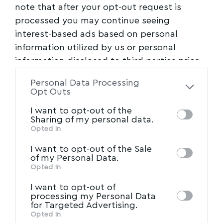
note that after your opt-out request is
processed you may continue seeing
interest-based ads based on personal
information utilized by us or personal
information disclosed to third parties prior
to your opt-out. You may separately opt-out
Personal Data Processing
of the further disclosure of your personal
Opt Outs
information by third parties on the IAB’s list
I want to opt-out of the
of downstream participants. This
Sharing of my personal data.
information may also be disclosed by us to
Opted In
IAB’s List of Downstream
third parties on the
I want to opt-out of the Sale
Participants
that may further disclose it to
of my Personal Data.
other third parties.
Opted In
I want to opt-out of
processing my Personal Data
for Targeted Advertising.
Opted In