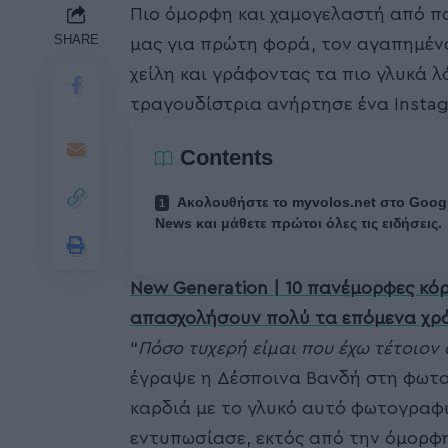
Πιο όμορφη και χαμογελαστή από π
SHARE
μας για πρώτη φορά, τον αγαπημένο
χείλη και γράφοντας τα πιο γλυκά λ
τραγουδίστρια ανήρτησε ένα Instag
Contents
Ακολουθήστε το myvolos.net στο Goog
News και μάθετε πρώτοι όλες τις ειδήσεις.
New Generation | 10 πανέμορφες κόρ
απασχολήσουν πολύ τα επόμενα χρ
“
Πόσο τυχερή είμαι που έχω τέτοιον
έγραψε η Δέσποινα Βανδή στη φωτο
καρδιά με το γλυκό αυτό φωτογραφι
εντυπωσίασε, εκτός από την όμορφη