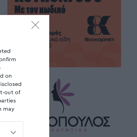
geted
confirm
s
ed on
disclosed
t-out of
parties
on may
third