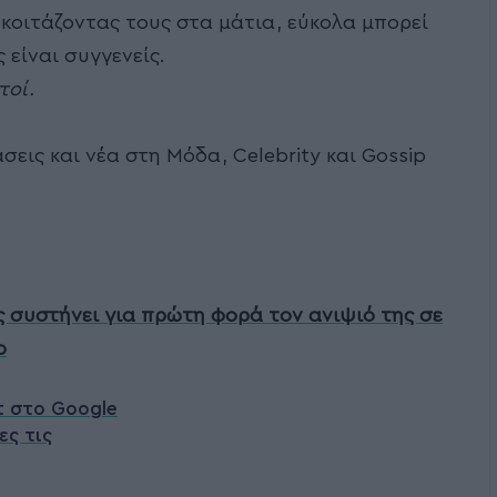
 κοιτάζοντας τους στα μάτια, εύκολα μπορεί
 είναι συγγενείς.
τοί.
σεις και νέα στη Μόδα, Celebrity και Gossip
 συστήνει για πρώτη φορά τον ανιψιό της σε
ο
t στο Google
ες τις