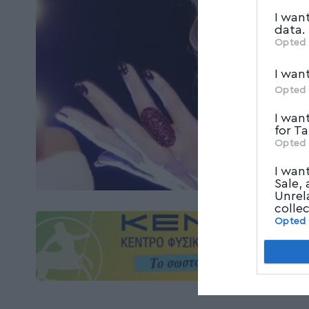
I wan
data.
Opted 
I wan
Opted 
I wan
for T
Opted 
I wan
Sale,
Unrel
colle
Opted