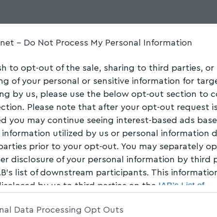
ς συστήνει για
.net -
Do Not Process My Personal Information
ψιό της σε ένα γλυκό
sh to opt-out of the sale, sharing to third parties, or
ιότυπο
ng of your personal or sensitive information for tar
ing by us, please use the below opt-out section to 
ection. Please note that after your opt-out request i
Share
1 Min Read
d you may continue seeing interest-based ads bas
 information utilized by us or personal information 
 parties prior to your opt-out. You may separately op
her disclosure of your personal information by third 
AB’s list of downstream participants. This informati
IAB’s List of
disclosed by us to third parties on the
am Participants
that may further disclose it to other 
nal Data Processing Opt Outs