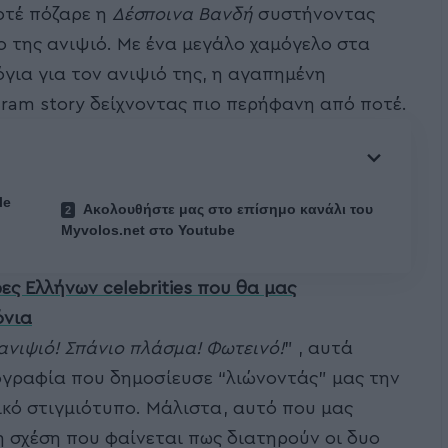
οτέ πόζαρε η
Δέσποινα Βανδή
συστήνοντας
 της ανιψιό. Με ένα μεγάλο χαμόγελο στα
όγια για τον ανιψιό της, η αγαπημένη
ram story δείχνοντας πιο περήφανη από ποτέ.
le
Ακολουθήστε μας στο επίσημο κανάλι του
Myvolos.net στο Youtube
ες Ελλήνων celebrities που θα μας
όνια
 ανιψιό! Σπάνιο πλάσμα! Φωτεινό!
” , αυτά
γραφία που δημοσίευσε “λιώνοντάς” μας την
κό στιγμιότυπο. Μάλιστα, αυτό που μας
 σχέση που φαίνεται πως διατηρούν οι δυο