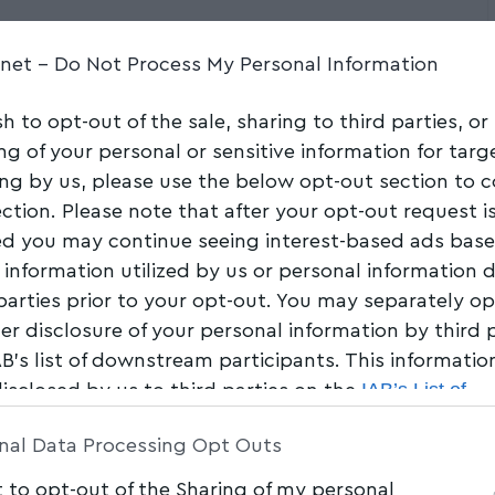
Ο 21χρονος γιος της
.net -
Do Not Process My Personal Information
ο ντεμπούτο του στην
sh to opt-out of the sale, sharing to third parties, or
ng of your personal or sensitive information for tar
ing by us, please use the below opt-out section to 
ection. Please note that after your opt-out request i
d you may continue seeing interest-based ads bas
Share
1 Min Read
 information utilized by us or personal information 
 parties prior to your opt-out. You may separately op
her disclosure of your personal information by third 
AB’s list of downstream participants. This informati
IAB’s List of
disclosed by us to third parties on the
am Participants
that may further disclose it to other 
nal Data Processing Opt Outs
t to opt-out of the Sharing of my personal