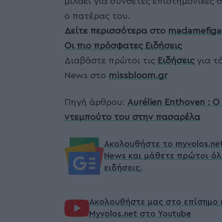
μιλάει για σύνθετες επιστημονικές 
ο πατέρας του.
Δείτε περισσότερα στο
madamefiga
Οι πιο πρόσφατες Ειδήσεις
Διαβάστε πρώτοι τις
Ειδήσεις
για τά
News στο
missbloom.gr
Πηγή άρθρου:
Aurélien Enthoven : Ο
ντεμπούτο του στην πασαρέλα
Ακολουθήστε το myvolos.ne
News και μάθετε πρώτοι όλ
ειδήσεις.
Ακολουθήστε μας στο επίσημο 
Myvolos.net στο Youtube