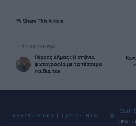
Share This Article
ΠΡΟΗΓΟΎΜΕΝΟ
Πύρρος Δήμας : Η σπάνια
Κων
φωτογραφία με τα τέσσερα
παιδιά του
ΕΙΔΗ
MYVOLOS.NET | ΤΑΥΤΟΤΗΤΑ
ΠΡΩΤΗ 
ΤΟΠΙΚΑ
ΔΗΛΩΣΗ ΣΥΜΜΟΡΦΩΣΗΣ ΜΕ ΤΗ
ΣΥΣΤΑΣΗ (ΕΕ) 2018/334
ΠΑΡΑΠΟ