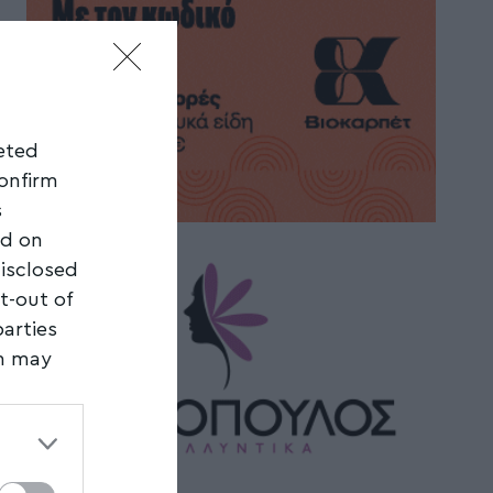
geted
confirm
s
ed on
disclosed
t-out of
parties
on may
third