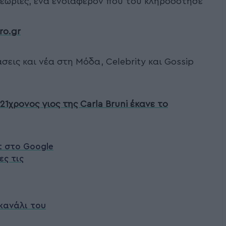
θεωρίες, ένα ενδιαφέρον που του κληροδότησε
ro.gr
σεις και νέα στη Μόδα, Celebrity και Gossip
 21χρονος γιος της Carla Bruni έκανε το
t στο Google
ες τις
κανάλι του