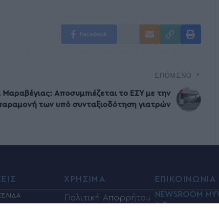
Facebook
ΕΠΌΜΕΝΟ
. Μαραβέγιας: Αποσυμπιέζεται το ΕΣΥ με την
παραμονή των υπό συνταξιοδότηση γιατρών
ΣΕΙΣ
ΧΡΗΣΙΜΑ
ΕΠΙΚΟΙΝΩΝΙΑ
NEWSROOM MY
ΣΕΛΙΔΑ
Πολιτική Απορρήτου
Ειδησεογραφικ
 ΝΕΑ
Όροι Χρήσης
ΛΙΤΙΚΑ