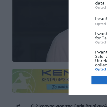
data.
Opted 
I wan
Opted 
I wan
for T
Opted 
I wan
Sale,
Unrel
colle
Opted
Ο 21χρονος γιος της Carla Bruni
ακολ