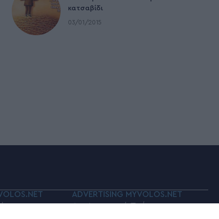
κατσαβίδι
03/01/2015
VOLOS.NET
ADVERTISING MYVOLOS.NET
ό
Διαφημιστικό Τμήμα: