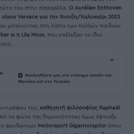
πούτο του στην πασαρέλα.
Ο Aurélien Enthoven
 οίκου Versace για την Άνοιξη/Καλοκαίρι 2023
και μπαίνοντας στη λίστα των πολλών παιδιών
er κι η Lila Moss
, που επέλεξαν το ίδιο
τους.
le
Ακολουθήστε μας στο επίσημο κανάλι του
Myvolos.net στο Youtube
συντρόφου της,
καθηγητή φιλοσοφίας Raphaël
από τα φώτα της δημοσιότητας όμως έφτιαξε
το ψευδώνυμο
Motorsport Gigantoraptor
όπου