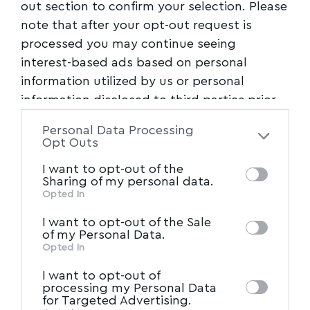
out section to confirm your selection. Please
note that after your opt-out request is
processed you may continue seeing
interest-based ads based on personal
information utilized by us or personal
information disclosed to third parties prior
to your opt-out. You may separately opt-out
Personal Data Processing
of the further disclosure of your personal
Opt Outs
information by third parties on the IAB’s list
I want to opt-out of the
of downstream participants. This
Sharing of my personal data.
information may also be disclosed by us to
Opted In
IAB’s List of Downstream
third parties on the
I want to opt-out of the Sale
Participants
that may further disclose it to
of my Personal Data.
other third parties.
Opted In
I want to opt-out of
processing my Personal Data
for Targeted Advertising.