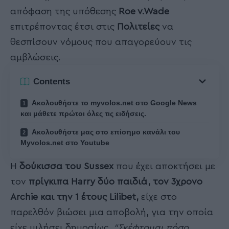
απόφαση της υπόθεσης
Roe v.Wade
επιτρέποντας έτσι στις
Πολιτείες
να
θεσπίσουν νόμους που απαγορεύουν τις
αμβλώσεις.
Contents
Ακολουθήστε το myvolos.net στο Google News
και μάθετε πρώτοι όλες τις ειδήσεις.
Ακολουθήστε μας στο επίσημο κανάλι του
Myvolos.net στο Youtube
Η
δούκισσα του Sussex
που έχει αποκτήσει με
τον
πρίγκιπα Harry δύο παιδιά, τον 3χρονο
Archie και την 1 έτους Lilibet,
είχε στο
παρελθόν βιώσει μια αποβολή, για την οποία
είχε μιλήσει δημοσίως.
“Σκέφτομαι πόσο