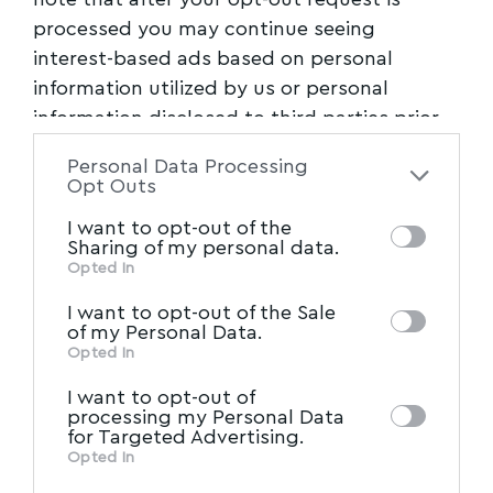
processed you may continue seeing
interest-based ads based on personal
information utilized by us or personal
information disclosed to third parties prior
to your opt-out. You may separately opt-out
Personal Data Processing
of the further disclosure of your personal
Opt Outs
information by third parties on the IAB’s list
I want to opt-out of the
of downstream participants. This
Sharing of my personal data.
information may also be disclosed by us to
Opted In
IAB’s List of Downstream
third parties on the
I want to opt-out of the Sale
Participants
that may further disclose it to
of my Personal Data.
other third parties.
Opted In
I want to opt-out of
processing my Personal Data
for Targeted Advertising.
Opted In