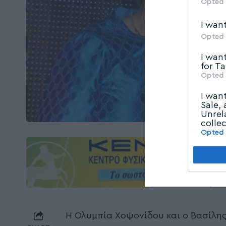
Opted 
I wan
Opted 
I wan
for T
Opted 
I wan
Sale,
Unrel
colle
Opted
Η Ολυμπία Χοψονίδου και ο Βασίλης