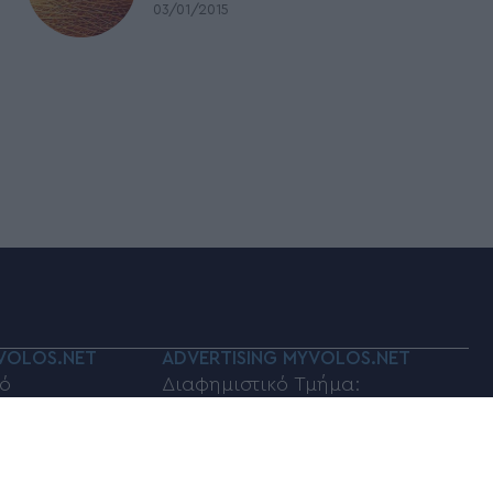
03/01/2015
VOLOS.NET
ADVERTISING MYVOLOS.NET
ό
Διαφημιστικό Τμήμα:
volos.net
myvolos.net@gmail.com
οινωνίας:
Τηλέφωνο επικοινωνίας:
6948833100