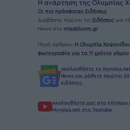
Η ανάρτηση της Ολυμπίας Χ
Οι πιο πρόσφατες Ειδήσεις
Διαβάστε πρώτοι τις
Ειδήσεις
για τά
News στο
missbloom.gr
Πηγή άρθρου:
Η Ολυμπία Χοψονίδου 
φωτογραφία για τα 11 χρόνια γάμου
Ακολουθήστε το myvolos.ne
News και μάθετε πρώτοι όλ
ειδήσεις.
Ακολουθήστε μας στο επίσημο 
Myvolos.net στο Youtube