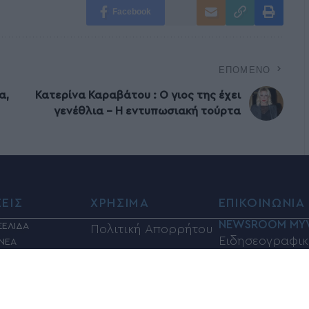
Facebook
ΕΠΌΜΕΝΟ
α,
Κατερίνα Καραβάτου : Ο γιος της έχει
γενέθλια – Η εντυπωσιακή τούρτα
ΣΕΙΣ
ΧΡΗΣΙΜΑ
ΕΠΙΚΟΙΝΩΝΙΑ
NEWSROOM MY
ΣΕΛΙΔΑ
Πολιτική Απορρήτου
Ειδησεογραφικ
 ΝΕΑ
Όροι Χρήσης
ΛΙΤΙΚΑ
Τμήμα:info@my
ΙΑ
Φαρμακεία
Τηλέφωνα επικ
Η
ΦΗ
Καύσιμα
6948833100