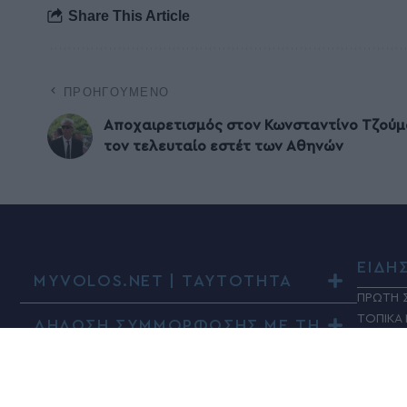
Share This Article
ΠΡΟΗΓΟΎΜΕΝΟ
Αποχαιρετισμός στον Κωνσταντίνο Τζούμ
τον τελευταίο εστέτ των Αθηνών
ΕΙΔΗ
MYVOLOS.NET | ΤΑΥΤΟΤΗΤΑ
ΠΡΩΤΗ 
ΤΟΠΙΚΑ
ΔΗΛΩΣΗ ΣΥΜΜΟΡΦΩΣΗΣ ΜΕ ΤΗ
ΣΥΣΤΑΣΗ (ΕΕ) 2018/334
ΠΑΡΑΠΟ
ΚΟΙΝΩΝ
ΠΟΛΙΤΙΚ
ΤΑΔΕ Ε