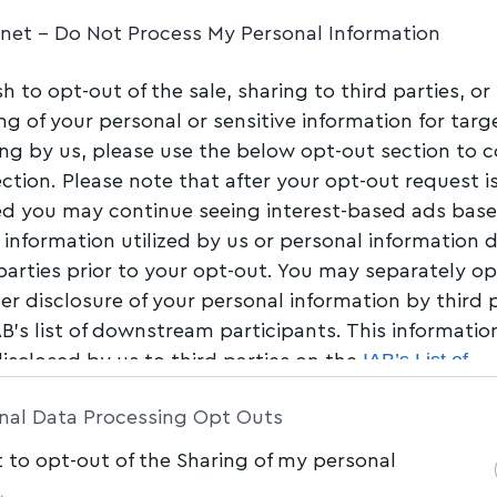
.net -
Do Not Process My Personal Information
υ και ο Βασίλης
sh to opt-out of the sale, sharing to third parties, or
τειο : Η
ng of your personal or sensitive information for tar
11 χρόνια γάμου
ing by us, please use the below opt-out section to 
ection. Please note that after your opt-out request i
d you may continue seeing interest-based ads bas
Share
1 Min Read
 information utilized by us or personal information 
 parties prior to your opt-out. You may separately op
her disclosure of your personal information by third 
AB’s list of downstream participants. This informati
IAB’s List of
disclosed by us to third parties on the
am Participants
that may further disclose it to other 
nal Data Processing Opt Outs
t to opt-out of the Sharing of my personal