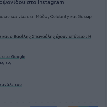
οψονίδου στο Instagram
σεις και νέα στη Μόδα, Celebrity και Gossip
και ο Βασίλης Σπανούλης έχουν επέτειο : Η
t στο Google
ες τις
κανάλι του