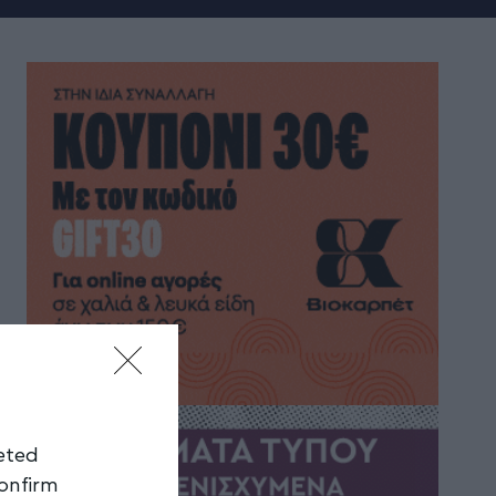
geted
confirm