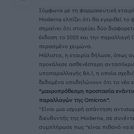
Σύμφωνα με τη φαρμακευτική εταιρί
Moderna ελπίζει ότι θα εγκριθεί το 
σημαίνει ότι στοχεύει δύο διαφορετ
έκδοση το 2020 και την παραλλαγή 
περασμένο χειμώνα.
Μάλιστα, η εταιρία δήλωσε, όπως αν
προκάλεσε ασθενέστερη ανταπόκριση
υποπαραλλαγής BA.1, η οποία σχεδι
δεδομένα υποδηλώνουν ότι το νέο 
“μακροπρόθεσμη προστασία ενάντια
παραλλαγών της Omicron”.
“Είναι μια ισχυρή απάντηση αντισωμ
διευθυντής της Moderna, σε συνέντ
συμπλήρωσε πως “είναι πιθανό να εί