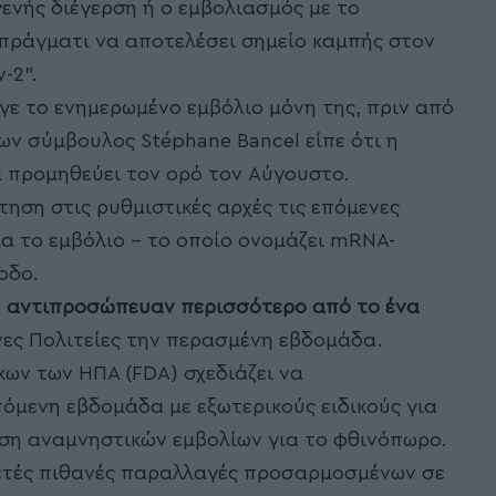
νής διέγερση ή ο εμβολιασμός με το
πράγματι να αποτελέσει σημείο καμπής στον
-2”.
ε το ενημερωμένο εμβόλιο μόνη της, πριν από
ων σύμβουλος Stéphane Bancel είπε ότι η
α προμηθεύει τον ορό τον Αύγουστο.
τηση στις ρυθμιστικές αρχές τις επόμενες
ια το εμβόλιο – το οποίο ονομάζει mRNA-
οδο.
n
αντιπροσώπευαν περισσότερο από το ένα
ες Πολιτείες την περασμένη εβδομάδα.
ων των ΗΠΑ (FDA) σχεδιάζει να
μενη εβδομάδα με εξωτερικούς ειδικούς για
ση αναμνηστικών εμβολίων για το φθινόπωρο.
ρκετές πιθανές παραλλαγές προσαρμοσμένων σε