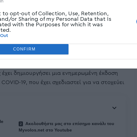
In
t to opt-out of Collection, Use, Retention,
 and/or Sharing of my Personal Data that Is
ated with the Purposes for which it was
cted.
 Out
CONFIRM
ι των ταχέως διαδεδομένων υποπαραλλαγών
ς έχει δημιουργήσει μια ενημερωμένη έκδοση
COVID-19, που έχει σχεδιαστεί για να στοχεύει
le
Ακολουθήστε μας στο επίσημο κανάλι του
Myvolos.net στο Youtube