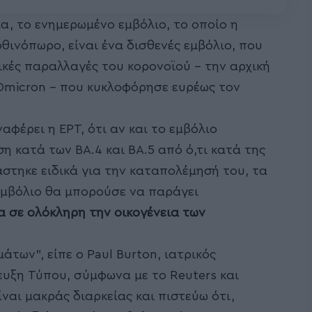
α, το ενημερωμένο εμβόλιο, το οποίο η
φθινόπωρο, είναι ένα δισθενές εμβόλιο, που
ικές παραλλαγές του κορονοϊού – την αρχική
Omicron – που κυκλοφόρησε ευρέως τον
αφέρει η ΕΡΤ, ότι αν και το εμβόλιο
 κατά των BA.4 και BA.5 από ό,τι κατά της
άστηκε ειδικά για την καταπολέμησή του, τα
εμβόλιο θα μπορούσε να παράγει
 σε ολόκληρη την οικογένεια των
άτων”, είπε ο Paul Burton, ιατρικός
ευξη Τύπου, σύμφωνα με το Reuters και
ναι μακράς διαρκείας και πιστεύω ότι,