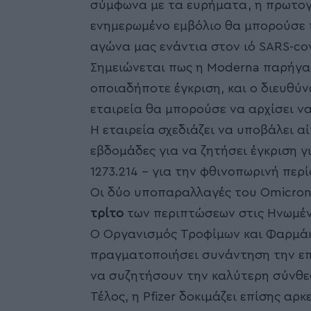
σύμφωνα με τα ευρήματα, η πρωτογε
ενημερωμένο εμβόλιο θα μπορούσε 
αγώνα μας ενάντια στον ιό SARS-cov
Σημειώνεται πως η Moderna παρήγαγ
οποιαδήποτε έγκριση, και ο διευθύν
εταιρεία θα μπορούσε να αρχίσει ν
Η εταιρεία σχεδιάζει να υποβάλει αί
εβδομάδες για να ζητήσει έγκριση γ
1273.214 – για την φθινοπωρινή περί
Οι δύο υποπαραλλαγές του Omicro
τρίτο
των περιπτώσεων στις Ηνωμέν
Ο Οργανισμός Τροφίμων και Φαρμάκ
πραγματοποιήσει συνάντηση την επό
να συζητήσουν την καλύτερη σύνθε
Τέλος, η Pfizer δοκιμάζει επίσης α