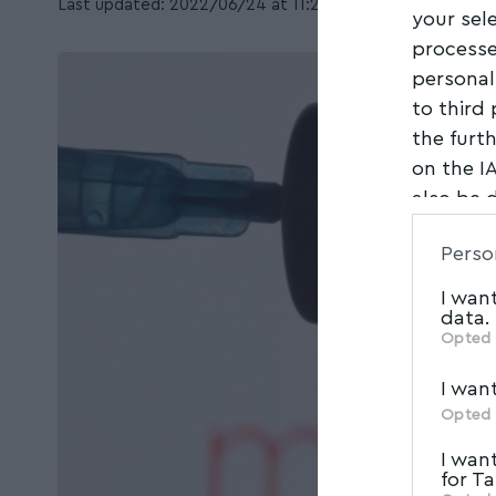
Last updated: 2022/06/24 at 11:21 ΜΜ
your sel
processe
personal
to third
the furt
on the I
also be 
Downstre
Perso
parties.
I wan
data.
Opted 
I wan
Opted 
I wan
for T