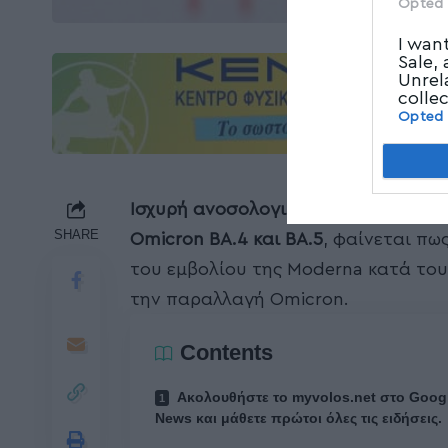
Opted 
I wan
Sale,
Unrel
colle
Opted
Ισχυρή ανοσολογική απόκριση
έναντ
SHARE
Omicron BA.4 και BA.5
, φαίνεται πω
του εμβολίου της Moderna κατά του 
την παραλλαγή Omicron.
Contents
Ακολουθήστε το myvolos.net στο Goog
News και μάθετε πρώτοι όλες τις ειδήσεις.