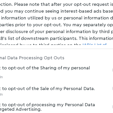
ection. Please note that after your opt-out request i
d you may continue seeing interest-based ads bas
 information utilized by us or personal information 
 parties prior to your opt-out. You may separately op
her disclosure of your personal information by third 
AB’s list of downstream participants. This informati
IAB’s List of
disclosed by us to third parties on the
am Participants
that may further disclose it to other 
nal Data Processing Opt Outs
t to opt-out of the Sharing of my personal
In
t to opt-out of the Sale of my Personal Data.
In
t to opt-out of processing my Personal Data
argeted Advertising.