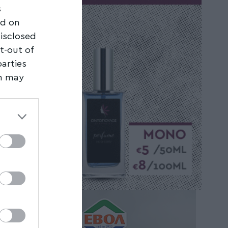
s
ed on
disclosed
t-out of
parties
on may
third