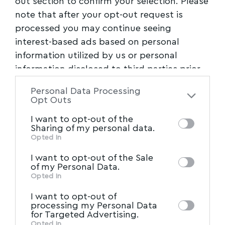
out section to confirm your selection. Please
note that after your opt-out request is
processed you may continue seeing
interest-based ads based on personal
information utilized by us or personal
information disclosed to third parties prior
to your opt-out. You may separately opt-out
Personal Data Processing
of the further disclosure of your personal
Opt Outs
information by third parties on the IAB’s list
I want to opt-out of the
of downstream participants. This
Sharing of my personal data.
information may also be disclosed by us to
Opted In
IAB’s List of Downstream
third parties on the
I want to opt-out of the Sale
Participants
that may further disclose it to
of my Personal Data.
other third parties.
Opted In
I want to opt-out of
processing my Personal Data
for Targeted Advertising.
Opted In