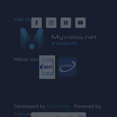
FIND US:
Μέλος του:
Developed by
DoitForMe
|
Powered by
Fri
kto
ria
.com