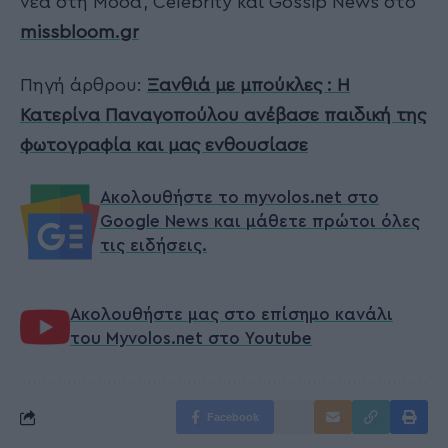
νέα στη Μόδα, Celebrity και Gossip News στο
missbloom.gr
Πηγή άρθρου:
Ξανθιά με μπούκλες : Η
Κατερίνα Παναγοπούλου ανέβασε παιδική της
φωτογραφία και μας ενθουσίασε
Ακολουθήστε το myvolos.net στο
Google News και μάθετε πρώτοι όλες
τις ειδήσεις.
Ακολουθήστε μας στο επίσημο κανάλι
του Myvolos.net στο Youtube
Facebook