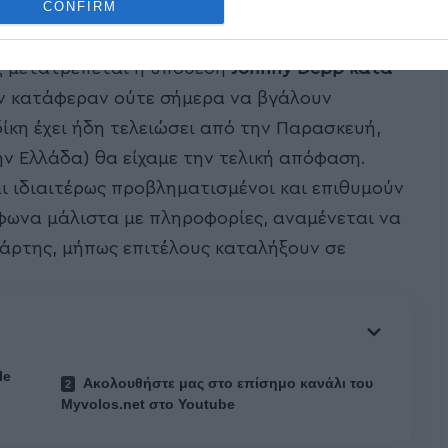
CONFIRM
ως μετατρέπεται η υπόθεση
Johnny Depp κατά
δεν κατάφεραν ούτε σήμερα να βγάλουν
ίκη έχει ήδη τελειώσει από την Παρασκευή,
ν Ελλάδα) θα είχαμε την τελική απόφαση.
αι ιδιαιτέρως προβληματισμένοι και επιθυμούν
φωνα μάλιστα με πληροφορίες, αναμένεται να
άρτης, μήπως επιτέλους καταλήξουν σε
le
Ακολουθήστε μας στο επίσημο κανάλι του
Myvolos.net στο Youtube