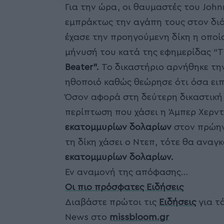
Για την ώρα, οι θαυμαστές του Joh
εμπράκτως την αγάπη τους στον δι
έχασε την προηγούμενη δίκη η οποία
μήνυσή του κατά της εφημερίδας “T
Beater”.
Το δικαστήριο αρνήθηκε τη
ηθοποιό καθώς θεώρησε ότι όσα ειπ
Όσον αφορά στη δεύτερη δικαστική δ
περίπτωση που χάσει η Άμπερ Χερντ
εκατομμυρίων δολαρίων
στον πρώην
τη δίκη χάσει ο Ντεπ, τότε θα αναγ
εκατομμυρίων δολαρίων.
Εν αναμονή της απόφασης…
Οι πιο πρόσφατες Ειδήσεις
Διαβάστε πρώτοι τις
Ειδήσεις
για τά
News στο
missbloom.gr