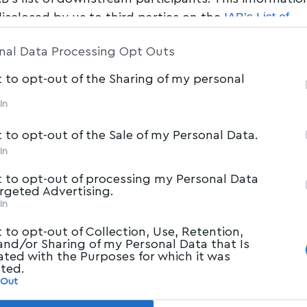
IAB’s List of
disclosed by us to third parties on the
am Participants
that may further disclose it to other 
nal Data Processing Opt Outs
t to opt-out of the Sharing of my personal
In
t to opt-out of the Sale of my Personal Data.
In
t to opt-out of processing my Personal Data
argeted Advertising.
In
t to opt-out of Collection, Use, Retention,
 and/or Sharing of my Personal Data that Is
ated with the Purposes for which it was
cted.
 Out