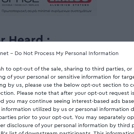
r Heard :
ία. Δεν κατέληξαν οι
.net -
Do Not Process My Personal Information
η
sh to opt-out of the sale, sharing to third parties, or
ng of your personal or sensitive information for tar
ing by us, please use the below opt-out section to 
Share
2 Min Read
ection. Please note that after your opt-out request i
d you may continue seeing interest-based ads bas
 information utilized by us or personal information 
 parties prior to your opt-out. You may separately op
her disclosure of your personal information by third 
AB’s list of downstream participants. This informati