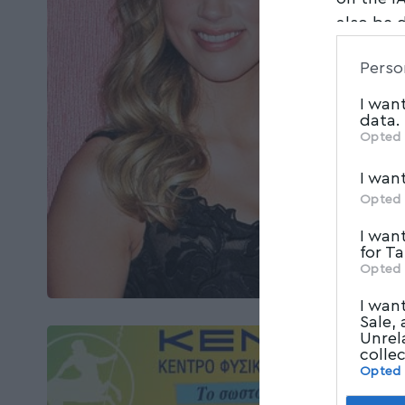
also be 
Downstre
Perso
parties.
I wan
data.
Opted 
I wan
Opted 
I wan
for T
Opted 
I wan
Sale,
Unrel
colle
Opted