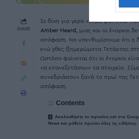
Σε δίκη για γερά νεύρα φαίνεται π
SHARE
Amber Heard,
μιας και οι ένορκοι 
απόφαση. Να υπενθυμίσουμε ότι η δ
ενώ χθες (ξημερώματα Τετάρτης στη
Ωστόσο φαίνεται ότι οι ένορκοι είν
να επανεξετάσουν τα στοιχεία. Σύμ
συνεδριάσουν ξανά το πρωί της Τετ
απόφαση.
Contents
Ακολουθήστε το myvolos.net στο Goog
News και μάθετε πρώτοι όλες τις ειδήσεις.