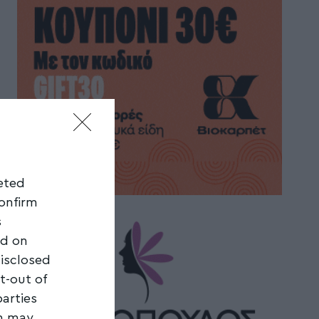
geted
confirm
s
ed on
disclosed
t-out of
parties
on may