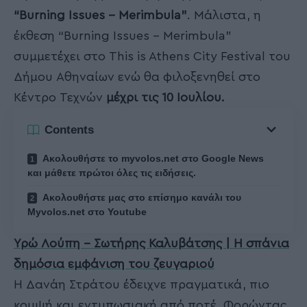
“Burning Issues – Merimbula”
. Μάλιστα, η
έκθεση “Burning Issues – Merimbula”
συμμετέχει στο This is Athens City Festival του
Δήμου Αθηναίων ενώ θα φιλοξενηθεί στο
Κέντρο Τεχνών
μέχρι τις 10 Ιουλίου.
Contents
Ακολουθήστε το myvolos.net στο Google News
και μάθετε πρώτοι όλες τις ειδήσεις.
Ακολουθήστε μας στο επίσημο κανάλι του
Myvolos.net στο Youtube
Υρώ Λούπη – Σωτήρης Καλυβάτσης | Η σπάνια
δημόσια εμφάνιση του ζευγαριού
Η Δανάη Στράτου έδειχνε πραγματικά, πιο
κομψή και εντυπωσιακή από ποτέ. Φορώντας