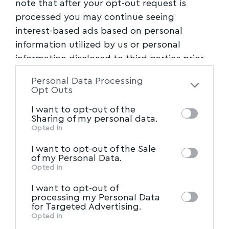
note that after your opt-out request is
processed you may continue seeing
interest-based ads based on personal
information utilized by us or personal
information disclosed to third parties prior
to your opt-out. You may separately opt-out
Personal Data Processing
of the further disclosure of your personal
Opt Outs
information by third parties on the IAB’s list
I want to opt-out of the
of downstream participants. This
Sharing of my personal data.
information may also be disclosed by us to
Opted In
IAB’s List of Downstream
third parties on the
I want to opt-out of the Sale
Participants
that may further disclose it to
of my Personal Data.
other third parties.
Opted In
I want to opt-out of
processing my Personal Data
for Targeted Advertising.
Opted In