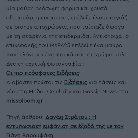
μία μαύρη ολόσωμη φόρμα και χρυσά
αξεσουάρ, η εικαστικός επέλεξε ένα μακιγιάζ
σε bronze αποχρώσεις, που ταίριαζε άψογα
με τη σταρένια της επιδερμίδα. Αντίστοιχα, ο
επικεφαλής του ΜέΡΑ25 επέλεξε ένα μαύρο
παντελόνι και ένα πουκάμισο σε χρώμα μπλε.
Δες τη σχετική φωτογραφία :
Οι πιο πρόσφατες Ειδήσεις
Διαβάστε πρώτοι τις
Ειδήσεις
για τάσεις και
νέα στη Μόδα, Celebrity και Gossip News στο
missbloom.gr
Πηγή άρθρου:
Δανάη Στράτου : Η
εντυπωσιακή εμφάνιση σε έξοδό της με τον
Γιάνη Βαρουφάκη