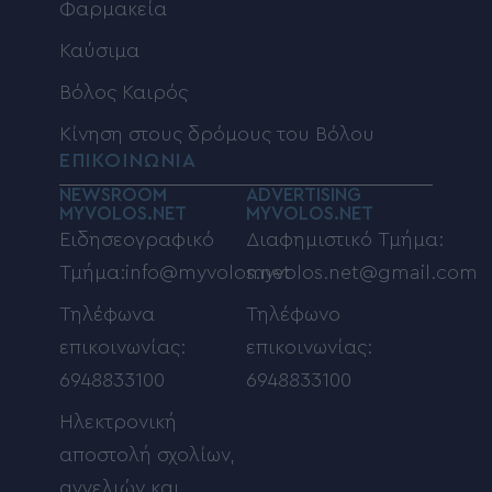
Φαρμακεία
Καύσιμα
Βόλος Καιρός
Κίνηση στους δρόμους του Βόλου
ΕΠΙΚΟΙΝΩΝΙΑ
NEWSROOM
ADVERTISING
MYVOLOS.NET
MYVOLOS.NET
Ειδησεογραφικό
Διαφημιστικό Τμήμα:
Τμήμα:info@myvolos.net
myvolos.net@gmail.com
Τηλέφωνα
Τηλέφωνο
επικοινωνίας:
επικοινωνίας:
6948833100
6948833100
Ηλεκτρονική
αποστολή σχολίων,
αγγελιών και