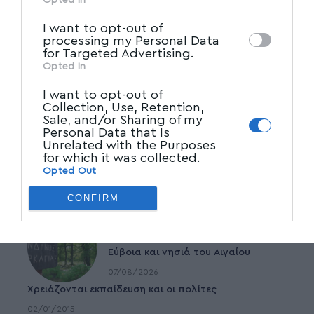
other third parties.
I want to opt-out of
processing my Personal Data
for Targeted Advertising.
Opted In
I want to opt-out of
Collection, Use, Retention,
Sale, and/or Sharing of my
Personal Data that Is
Unrelated with the Purposes
for which it was collected.
Opted Out
CONFIRM
Δημοφιλέστερα
Υψηλός κίνδυνος πυρκαγιάς σήμερα
σε Αττική, Κρήτη, Πελοπόννησο,
Εύβοια και νησιά του Αιγαίου
07/08/2026
Χρειάζονται εκπαίδευση και οι πολίτες
02/01/2015