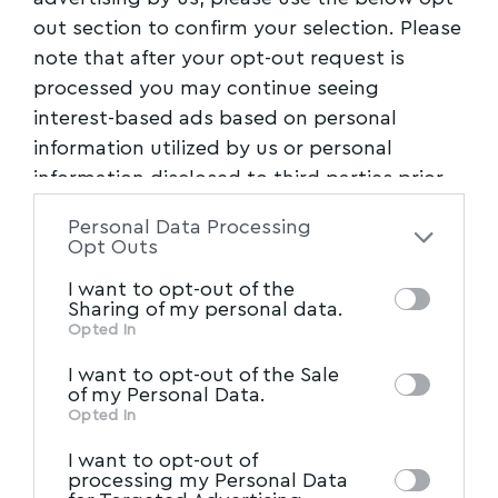
out section to confirm your selection. Please
note that after your opt-out request is
processed you may continue seeing
interest-based ads based on personal
information utilized by us or personal
information disclosed to third parties prior
to your opt-out. You may separately opt-out
Personal Data Processing
of the further disclosure of your personal
Opt Outs
information by third parties on the IAB’s list
I want to opt-out of the
of downstream participants. This
Sharing of my personal data.
information may also be disclosed by us to
Opted In
IAB’s List of Downstream
third parties on the
I want to opt-out of the Sale
Participants
that may further disclose it to
of my Personal Data.
other third parties.
Opted In
I want to opt-out of
processing my Personal Data