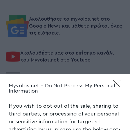
Ακολουθήστε το myvolos.net στο
Google News και μάθετε πρώτοι όλες
τις ειδήσεις.
Ακολουθήστε μας στο επίσημο κανάλι
του Myvolos.net στο Youtube
ΖΕΤΤΑ_ΜΑΚΡΗ
TAGGED:
Myvolos.net -
Do Not Process My Personal
Information
If you wish to opt-out of the sale, sharing to
Facebook
third parties, or processing of your personal
or sensitive information for targeted
advertising by us, please use the below opt-