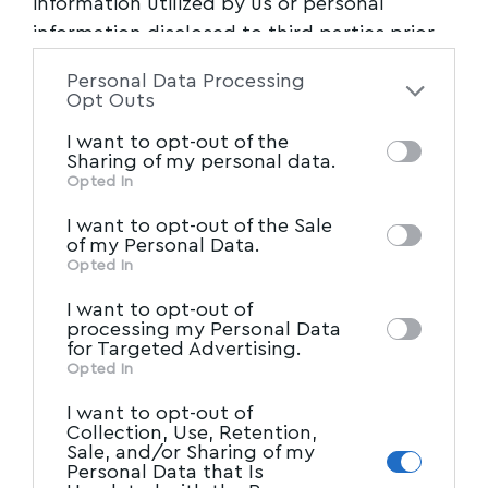
information utilized by us or personal
information disclosed to third parties prior
to your opt-out. You may separately opt-out
Personal Data Processing
of the further disclosure of your personal
Opt Outs
information by third parties on the IAB’s list
I want to opt-out of the
of downstream participants. This
Sharing of my personal data.
information may also be disclosed by us to
Opted In
IAB’s List of Downstream
third parties on the
I want to opt-out of the Sale
Participants
that may further disclose it to
of my Personal Data.
other third parties.
Opted In
I want to opt-out of
processing my Personal Data
for Targeted Advertising.
Opted In
I want to opt-out of
Collection, Use, Retention,
Sale, and/or Sharing of my
Personal Data that Is