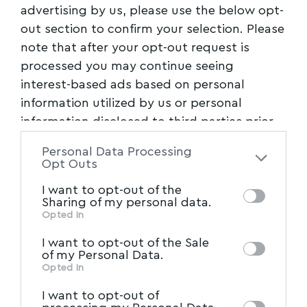
σεβασμό για τα ζώα.
advertising by us, please use the below opt-
out section to confirm your selection. Please
6. Ποιητικές διαδρομές
note that after your opt-out request is
processed you may continue seeing
Πέμπτη 14 Ιουλίου 2022,ώρα 9.30-12.30
interest-based ads based on personal
information utilized by us or personal
Τα παιδιά παίζουν με λέξεις, πειραματίζονται
information disclosed to third parties prior
με την ομοιοκαταληξία, γράφουν τα δικά τους
to your opt-out. You may separately opt-out
Personal Data Processing
ποιήματα και δημιουργούν όλοι μαζί ποιητική
of the further disclosure of your personal
Opt Outs
συλλογή εμπνευσμένη από τη φύση.
information by third parties on the IAB’s list
I want to opt-out of the
of downstream participants. This
Sharing of my personal data.
7. Θαλασσινές διαδρομές
information may also be disclosed by us to
Opted In
IAB’s List of Downstream
third parties on the
I want to opt-out of the Sale
Τετάρτη 20 Ιουλίου 2022,ώρα 9.30-12.30
Participants
that may further disclose it to
of my Personal Data.
other third parties.
Opted In
Τα παιδιά ζωγραφίζουν καράβια, ταξιδεύουν
I want to opt-out of
σε μακρινές θάλασσες, αφηγούνται τις