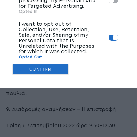
processing my Personal Data
for Targeted Advertising.
θαλασσινές τους διαδρομές .
Opted In
I want to opt-out of
8.Φτερωτές διαδρομές
Collection, Use, Retention,
Sale, and/or Sharing of my
Personal Data that Is
Πέμπτη 21 Ιουλίου 2022,ώρα 9.30-12.30
Unrelated with the Purposes
for which it was collected.
Τα παιδιά ακολουθούν τις μεταναστευτικές
Opted Out
διαδρομές των αποδημητικών πουλιών,
CONFIRM
μαθαίνουν για τα διάφορα είδη και
συμμετέχουν σε εργαστήριο πηλού με θέμα τα
πουλιά.
9. Διαδρομές αναμνήσεων – Η επιστροφή
Τρίτη 6 Σεπτεμβρίου 2022,ώρα 9.30-12.30