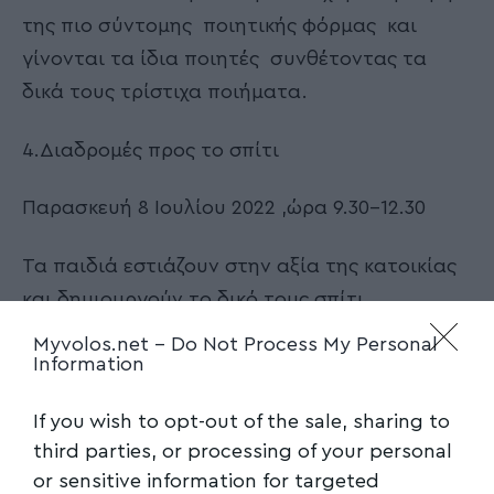
της πιο σύντομης ποιητικής φόρμας και
γίνονται τα ίδια ποιητές συνθέτοντας τα
δικά τους τρίστιχα ποιήματα.
4.Διαδρομές προς το σπίτι
Παρασκευή 8 Ιουλίου 2022 ,ώρα 9.30-12.30
Τα παιδιά εστιάζουν στην αξία της κατοικίας
και δημιουργούν το δικό τους σπίτι.
Myvolos.net -
Do Not Process My Personal
5.Χνουδωτές διαδρομές
Information
Τετάρτη 13 Ιουλίου 2022,ώρα 9.30-12.30
If you wish to opt-out of the sale, sharing to
third parties, or processing of your personal
Τα παιδιά καλλιεργούν την αγάπη και το
or sensitive information for targeted