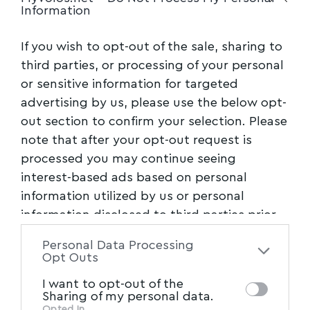
Information
Ακολουθήστε μας στο επίσημο κανάλι
του Myvolos.net στο Youtube
If you wish to opt-out of the sale, sharing to
third parties, or processing of your personal
or sensitive information for targeted
ΜΑΡΑΒΕΓΙΑΣ ΚΩΝΣΤΑΝΤΙΝΟΣ
TAGGED:
advertising by us, please use the below opt-
out section to confirm your selection. Please
note that after your opt-out request is
Facebook
processed you may continue seeing
interest-based ads based on personal
information utilized by us or personal
information disclosed to third parties prior
to your opt-out. You may separately opt-out
Personal Data Processing
of the further disclosure of your personal
Opt Outs
information by third parties on the IAB’s list
I want to opt-out of the
of downstream participants. This
Sharing of my personal data.
information may also be disclosed by us to
Opted In