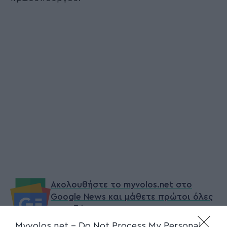
Ακολουθήστε το myvolos.net στο
Google News και μάθετε πρώτοι όλες
τις ειδήσεις.
Myvolos.net -
Do Not Process My Personal