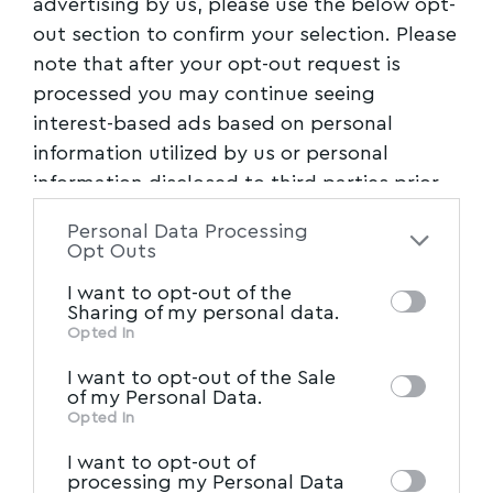
advertising by us, please use the below opt-
out section to confirm your selection. Please
note that after your opt-out request is
Ακολουθήστε το myvolos.net στο
processed you may continue seeing
Google News και μάθετε πρώτοι όλες
interest-based ads based on personal
τις ειδήσεις.
information utilized by us or personal
information disclosed to third parties prior
to your opt-out. You may separately opt-out
Ακολουθήστε μας στο επίσημο κανάλι
Personal Data Processing
του Myvolos.net στο Youtube
of the further disclosure of your personal
Opt Outs
information by third parties on the IAB’s list
I want to opt-out of the
of downstream participants. This
Sharing of my personal data.
information may also be disclosed by us to
ΒΕΛΕΣΤΙΝΟ
Opted In
TAGGED:
IAB’s List of Downstream
third parties on the
I want to opt-out of the Sale
Participants
that may further disclose it to
of my Personal Data.
other third parties.
Opted In
Facebook
I want to opt-out of
processing my Personal Data