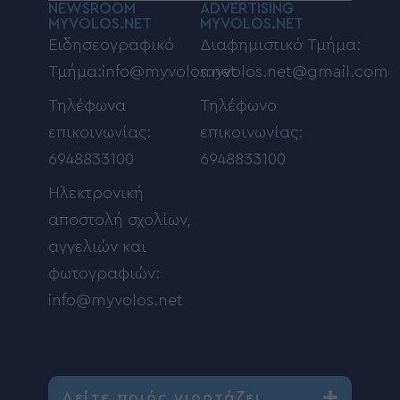
NEWSROOM
ADVERTISING
MYVOLOS.NET
MYVOLOS.NET
Ειδησεογραφικό
Διαφημιστικό Τμήμα:
Τμήμα:info@myvolos.net
myvolos.net@gmail.com
Τηλέφωνα
Τηλέφωνο
επικοινωνίας:
επικοινωνίας:
6948833100
6948833100
Ηλεκτρονική
αποστολή σχολίων,
αγγελιών και
φωτογραφιών:
info@myvolos.net
Δείτε ποιός γιορτάζει