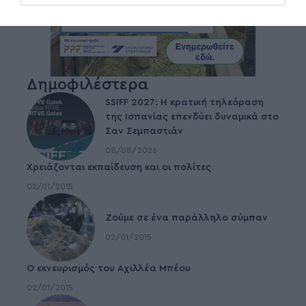
Δημοφιλέστερα
SSIFF 2027: Η κρατική τηλεόραση
της Ισπανίας επενδύει δυναμικά στο
Σαν Σεμπαστιάν
08/08/2026
Χρειάζονται εκπαίδευση και οι πολίτες
02/01/2015
Ζούμε σε ένα παράλληλο σύμπαν
02/01/2015
Ο εκνευρισμός του Αχιλλέα Μπέου
02/01/2015