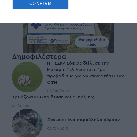
CONFIRM
Δημοφιλέστερα
Η ΤΣΣΚΑ Σόφιας διέλυσε την
Μακάμπι Τελ Αβίβ και πήρε
προβάδισμα για να συναντήσει τον
ΟΦΗ
06/08/2026
Χρειάζονται εκπαίδευση και οι πολίτες
02/01/2015
Ζούμε σε ένα παράλληλο σύμπαν
02/01/2015