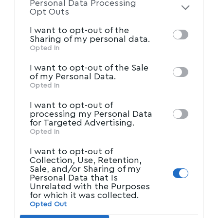
Personal Data Processing
of the further disclosure of your personal
Opt Outs
information by third parties on the IAB’s list
I want to opt-out of the
of downstream participants. This
Sharing of my personal data.
information may also be disclosed by us to
Opted In
IAB’s List of Downstream
third parties on the
I want to opt-out of the Sale
Participants
that may further disclose it to
of my Personal Data.
other third parties.
Opted In
I want to opt-out of
processing my Personal Data
for Targeted Advertising.
Opted In
I want to opt-out of
Collection, Use, Retention,
Sale, and/or Sharing of my
Personal Data that Is
Unrelated with the Purposes
for which it was collected.
Opted Out