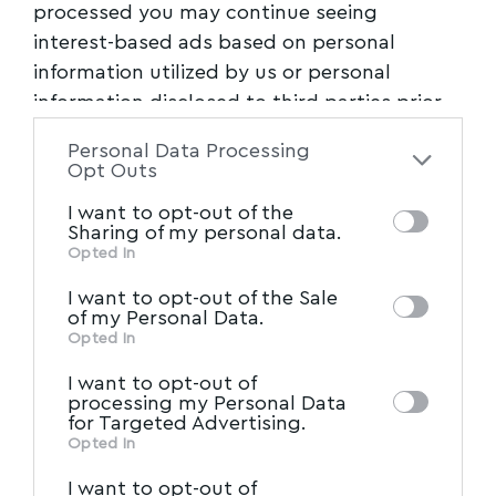
processed you may continue seeing
interest-based ads based on personal
information utilized by us or personal
information disclosed to third parties prior
to your opt-out. You may separately opt-out
Personal Data Processing
of the further disclosure of your personal
Opt Outs
information by third parties on the IAB’s list
I want to opt-out of the
of downstream participants. This
Sharing of my personal data.
information may also be disclosed by us to
Opted In
IAB’s List of Downstream
third parties on the
I want to opt-out of the Sale
Participants
that may further disclose it to
of my Personal Data.
other third parties.
Opted In
I want to opt-out of
processing my Personal Data
for Targeted Advertising.
Opted In
I want to opt-out of