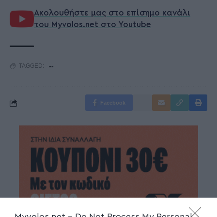
Ακολουθήστε μας στο επίσημο κανάλι
του Myvolos.net στο Youtube
--
TAGGED:
Facebook
Myvolos.net -
Do Not Process My Personal